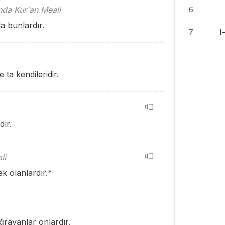
ında Kur'an Meali
6
a bunlardır.
7
l
 ta kendileridir.
dır.
li
k olanlardır.
*
rayanlar onlardır.