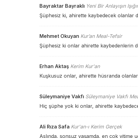
Bayraktar Bayraklı
Yeni Bir Anlayışın Işığ
Şüphesiz ki, ahirette kaybedecek olanlar d
Mehmet Okuyan
Kur’an Meal-Tefsir
Şüphesiz ki onlar ahirette kaybedenlerin de
Erhan Aktaş
Kerim Kur'an
Kuşkusuz onlar, ahirette hüsranda olanlar
Süleymaniye Vakfı
Süleymaniye Vakfı Mea
Hiç şüphe yok ki onlar, ahirette kaybedece
Ali Rıza Safa
Kur'an-ı Kerim Gerçek
Aslında, sonsuz yaşamda, en çok yitime uğ