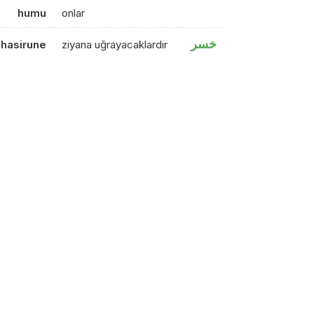
humu
onlar
خسر
-hasirune
ziyana uğrayacaklardır