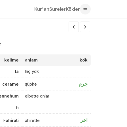
Kur'an
Sureler
Kökler
r
kelime
anlam
kök
la
hiç yok
جرم
cerame
şüphe
ennehum
elbette onlar
fi
اخر
l-ahirati
ahirette