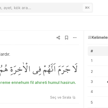
e, ayet, kök ara…
⌘
K
Kelimele
#
ardır.
1
لَا جَرَمَ اَنَّهُمْ فِي الْاٰخِرَةِ هُ
2
3
reme ennehum fil ahıreti humul hasirun.
4
Seç ve
Sırala
5