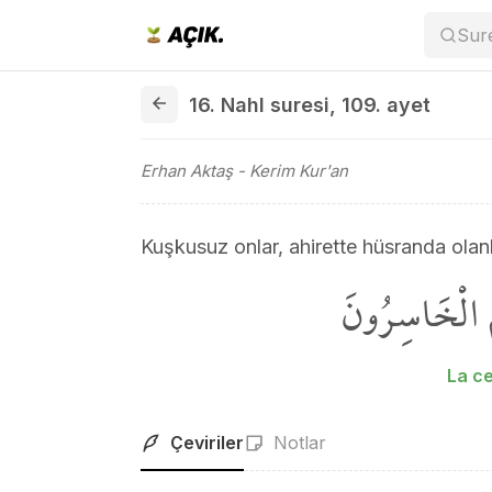
Sur
16. Nahl suresi 109. ayet
16. Nahl suresi
,
109. ayet
Erhan Aktaş
- Kerim Kur'an
Kuşkusuz onlar, ahirette hüsranda olanl
مُ الْخَاسِرُونَ
La ce
Çeviriler
Notlar