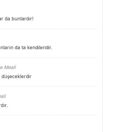
r da bunlardır!
ların da ta kendileridir.
e Meali
 düşeceklerdir
ali
dır.