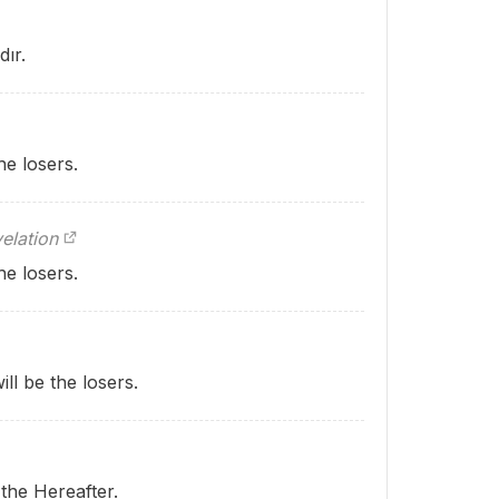
dır.
he losers.
elation
he losers.
ill be the losers.
 the Hereafter.