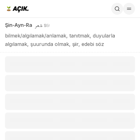
Şin-Ayn-Ra / شعر
شعر
Şin-Ayn-Ra
$Er
bilmek/algılamak/anlamak, tanıtmak, duyularla
algılamak, şuurunda olmak, şiir, edebi söz