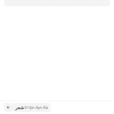
شعر
$Er
Şin-Ayn-Ra