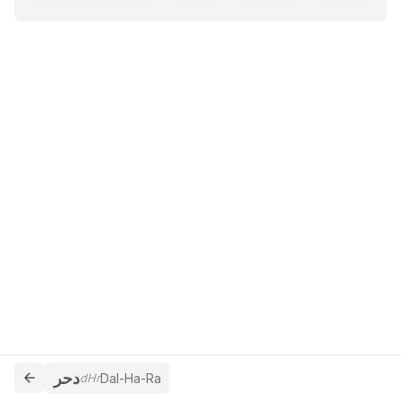
دحر
dHr
Dal-Ha-Ra