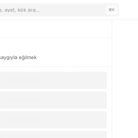
e, ayet, kök ara…
⌘
K
aygıyla eğilmek