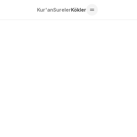
Kur'an
Sureler
Kökler