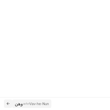
وهن
whn
Vav-he-Nun