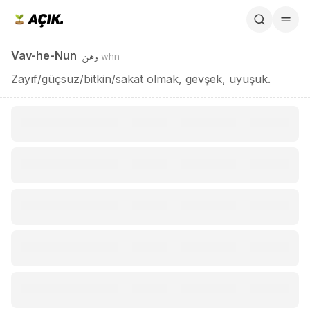
Vav-he-Nun / وهن
وهن
Vav-he-Nun
whn
Zayıf/güçsüz/bitkin/sakat olmak, gevşek, uyuşuk.