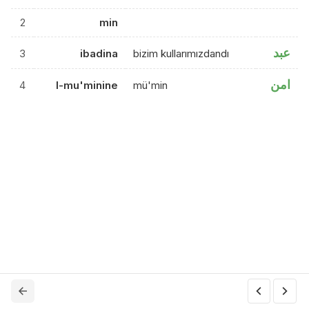
2
min
عبد
3
ibadina
bizim kullarımızdandı
امن
4
l-mu'minine
mü'min