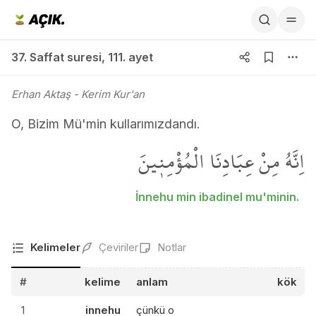
37. Saffat suresi 111. ayet
37. Saffat suresi
,
111. ayet
Erhan Aktaş
- Kerim Kur'an
O, Bizim Mü'min kullarımızdandı.
اِنَّهُ مِنْ عِبَادِنَا الْمُؤْمِن۪ينَ
İnnehu min ibadinel mu'minin.
Kelimeler
Çeviriler
Notlar
#
kelime
anlam
kök
1
innehu
çünkü o