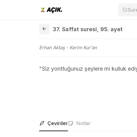
Sur
37. Saffat suresi 95. ayet
37. Saffat suresi
,
95. ayet
Erhan Aktaş
- Kerim Kur'an
"Siz yonttuğunuz şeylere mi kulluk ed
Çeviriler
Notlar