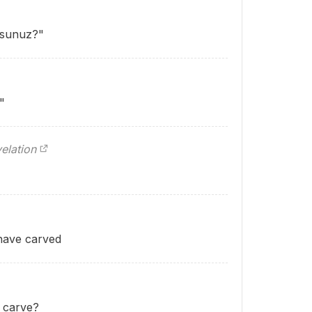
rsunuz?"
"
elation
have carved
 carve?