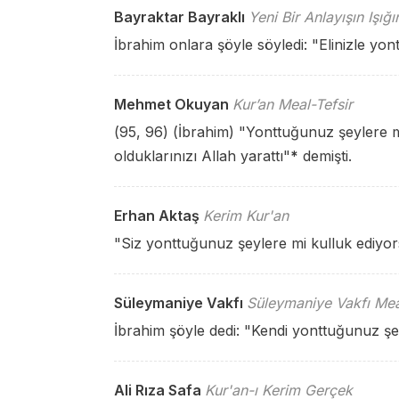
Bayraktar Bayraklı
Yeni Bir Anlayışın Işığ
İbrahim onlara şöyle söyledi: "Elinizle yo
Mehmet Okuyan
Kur’an Meal-Tefsir
(95, 96) (İbrahim) "Yonttuğunuz şeylere m
olduklarınızı Allah yarattı"
*
demişti.
Erhan Aktaş
Kerim Kur'an
"Siz yonttuğunuz şeylere mi kulluk ediyo
Süleymaniye Vakfı
Süleymaniye Vakfı Mea
İbrahim şöyle dedi: "Kendi yonttuğunuz ş
Ali Rıza Safa
Kur'an-ı Kerim Gerçek