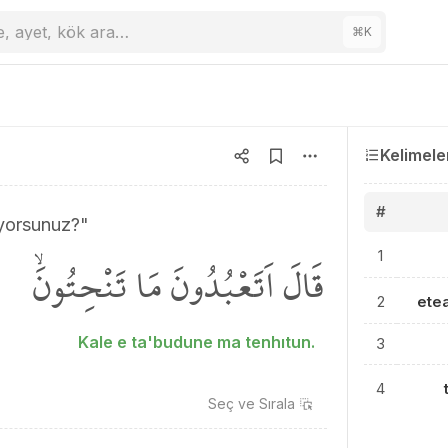
e, ayet, kök ara…
⌘
K
Kelimele
#
iyorsunuz?"
قَالَ اَتَعْبُدُونَ مَا تَنْحِتُونَۙ
1
2
ete
Kale e ta'budune ma tenhıtun.
3
4
Seç ve
Sırala