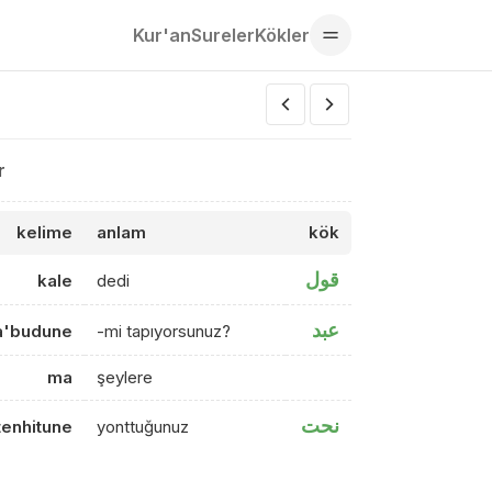
Kur'an
Sureler
Kökler
r
kelime
anlam
kök
قول
kale
dedi
عبد
a'budune
-mi tapıyorsunuz?
ma
şeylere
نحت
tenhitune
yonttuğunuz