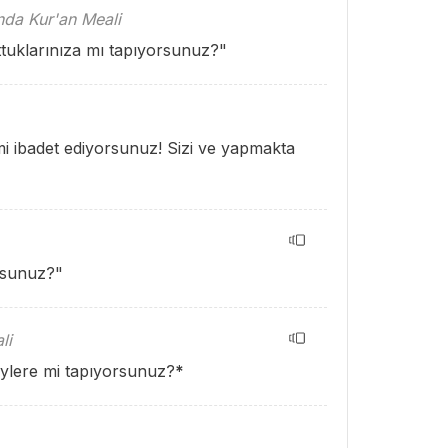
ında Kur'an Meali
nttuklarınıza mı tapıyorsunuz?"
i ibadet ediyorsunuz! Sizi ve yapmakta
rsunuz?"
li
eylere mi tapıyorsunuz?
*