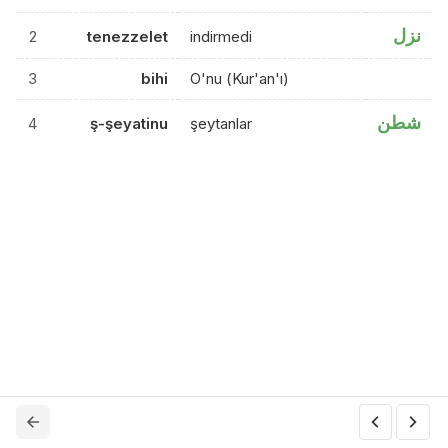
نزل
2
tenezzelet
indirmedi
3
bihi
O'nu (Kur'an'ı)
شطن
4
ş-şeyatinu
şeytanlar