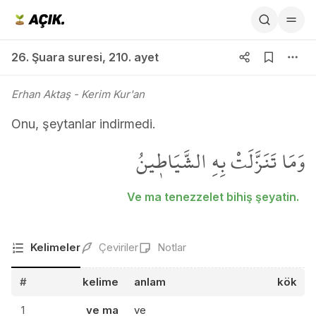
26. Şuara suresi 210. ayet
26. Şuara suresi
,
210. ayet
Erhan Aktaş
- Kerim Kur'an
Onu, şeytanlar indirmedi.
وَمَا تَنَزَّلَتْ بِهِ الشَّيَاط۪ينُ
Ve ma tenezzelet bihiş şeyatin.
Kelimeler
Çeviriler
Notlar
#
kelime
anlam
kök
1
ve ma
ve