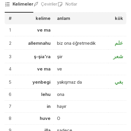
Kelimeler
Çeviriler
Notlar
#
kelime
anlam
kök
1
ve ma
علم
2
allemnahu
biz ona öğretmedik
شعر
3
ş-şia'ra
şiir
4
ve ma
ve
بغي
5
yenbegi
yakışmaz da
6
lehu
ona
7
in
hayır
8
huve
O
9
illa
sadece