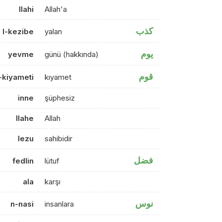
llahi
Allah'a
كذب
l-kezibe
yalan
يوم
yevme
günü (hakkında)
قوم
l-kiyameti
kıyamet
inne
şüphesiz
llahe
Allah
lezu
sahibidir
فضل
fedlin
lütuf
ala
karşı
نوس
n-nasi
insanlara