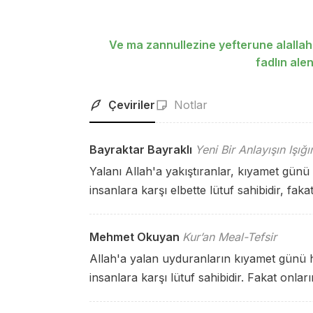
Ve ma zannullezine yefterune alallahi
fadlın ale
Çeviriler
Notlar
Bayraktar Bayraklı
Yeni Bir Anlayışın Işığ
Yalanı Allah'a yakıştıranlar, kıyamet gün
insanlara karşı elbette lütuf sahibidir, fak
Mehmet Okuyan
Kur’an Meal-Tefsir
Allah'a yalan uyduranların kıyamet günü h
insanlara karşı lütuf sahibidir. Fakat onla