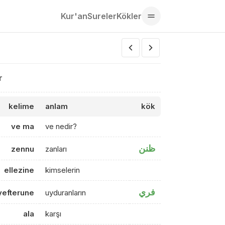
Kur'an
Sureler
Kökler
r
kelime
anlam
kök
ve ma
ve nedir?
ظنن
zennu
zanları
ellezine
kimselerin
فري
yefterune
uyduranların
ala
karşı