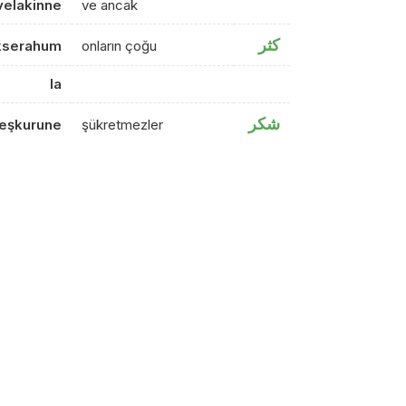
velakinne
ve ancak
كثر
kserahum
onların çoğu
la
شكر
eşkurune
şükretmezler