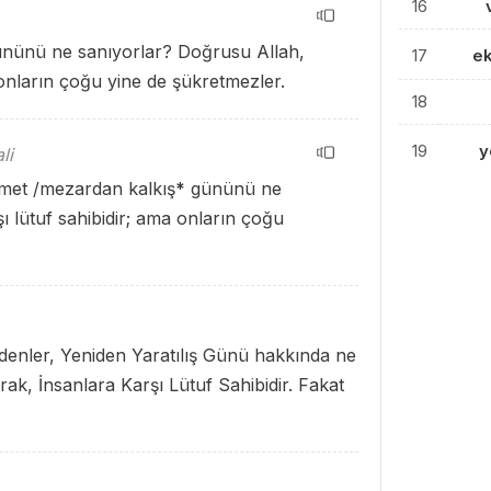
16
gününü ne sanıyorlar? Doğrusu Allah,
17
e
 onların çoğu yine de şükretmezler.
18
19
y
li
amet /mezardan kalkış
*
gününü ne
şı lütuf sahibidir; ama onların çoğu
edenler, Yeniden Yaratılış Günü hakkında ne
ak, İnsanlara Karşı Lütuf Sahibidir. Fakat