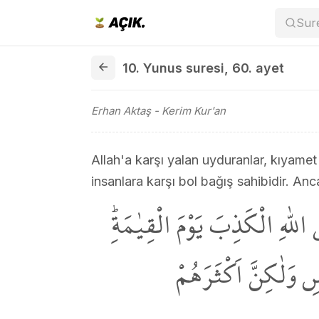
Sur
10. Yunus suresi 60. ayet
10. Yunus suresi
,
60. ayet
Erhan Aktaş
- Kerim Kur'an
Allah'a karşı yalan uyduranlar, kıyame
insanlara karşı bol bağış sahibidir. An
للّٰهِ الْكَذِبَ يَوْمَ الْقِيٰمَةِۜ
ِ وَلٰكِنَّ اَكْثَرَهُمْ