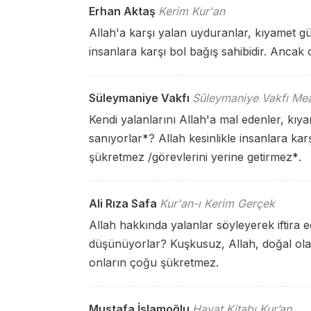
Erhan Aktaş
Kerim Kur'an
Allah'a karşı yalan uyduranlar, kıyamet 
insanlara karşı bol bağış sahibidir. Ancak
Süleymaniye Vakfı
Süleymaniye Vakfı Mea
Kendi yalanlarını Allah'a mal edenler, kıy
sanıyorlar
*
? Allah kesinlikle insanlara kar
şükretmez /görevlerini yerine getirmez
*
.
Ali Rıza Safa
Kur'an-ı Kerim Gerçek
Allah hakkında yalanlar söyleyerek iftira 
düşünüyorlar? Kuşkusuz, Allah, doğal olar
onların çoğu şükretmez.
Mustafa İslamoğlu
Hayat Kitabı Kur’an