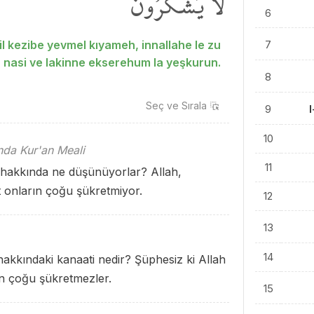
لَا يَشْكُرُونَ۟
6
l kezibe yevmel kıyameh, innallahe le zu
7
n nasi ve lakinne ekserehum la yeşkurun.
8
Seç ve
Sırala
9
10
ında Kur'an Meali
11
ü hakkında ne düşünüyorlar? Allah,
at onların çoğu şükretmiyor.
12
13
14
akkındaki kanaati nedir? Şüphesiz ki Allah
rın çoğu şükretmezler.
15