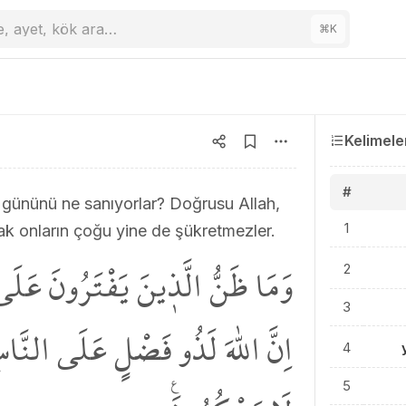
e, ayet, kök ara…
⌘
K
Kelimele
#
t gününü ne sanıyorlar? Doğrusu Allah,
1
cak onların çoğu yine de şükretmezler.
وَمَا ظَنُّ الَّذ۪ينَ يَفْتَرُونَ عَلَى ا
2
3
اِنَّ اللّٰهَ لَذُو فَضْلٍ عَلَى النَّاس
4
5