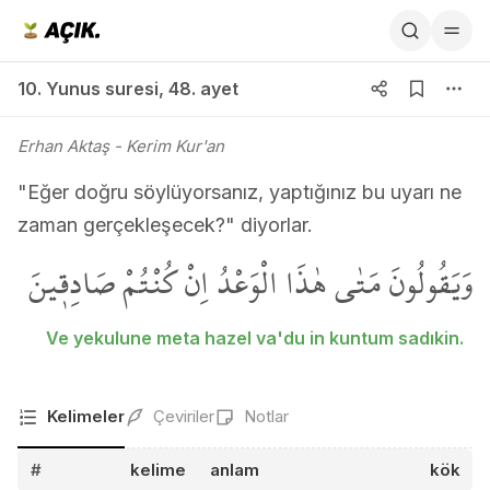
10. Yunus suresi 48. ayet
10. Yunus suresi
,
48. ayet
Erhan Aktaş
- Kerim Kur'an
"Eğer doğru söylüyorsanız, yaptığınız bu uyarı ne
zaman gerçekleşecek?" diyorlar.
وَيَقُولُونَ مَتٰى هٰذَا الْوَعْدُ اِنْ كُنْتُمْ صَادِق۪ينَ
Ve yekulune meta hazel va'du in kuntum sadıkin.
Kelimeler
Çeviriler
Notlar
#
kelime
anlam
kök