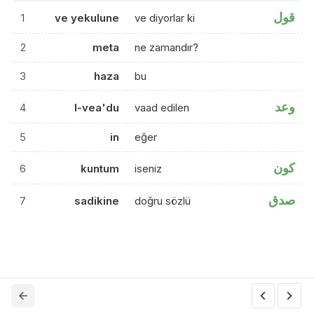
قول
1
ve yekulune
ve diyorlar ki
2
meta
ne zamandır?
3
haza
bu
وعد
4
l-vea'du
vaad edilen
5
in
eğer
كون
6
kuntum
iseniz
صدق
7
sadikine
doğru sözlü