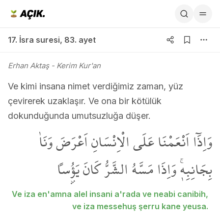
17. İsra suresi 83. ayet
17. İsra suresi
,
83. ayet
Erhan Aktaş
- Kerim Kur'an
Ve kimi insana nimet verdiğimiz zaman, yüz
çevirerek uzaklaşır. Ve ona bir kötülük
dokunduğunda umutsuzluğa düşer.
وَاِذَٓا اَنْعَمْنَا عَلَى الْاِنْسَانِ اَعْرَضَ وَنَاٰ
بِجَانِبِه۪ۚ وَاِذَا مَسَّهُ الشَّرُّ كَانَ يَؤُ۫ساً
Ve iza en'amna alel insani a'rada ve neabi canibih,
ve iza messehuş şerru kane yeusa.