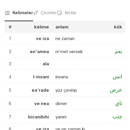
Kelimeler
Çeviriler
Notlar
#
kelime
anlam
kök
1
ve iza
ne zaman
نعم
2
en'amna
ni'met versek
3
ala
انس
4
l-insani
insana
عرض
5
ea'rade
yüz çevirip
ناي
6
ve nea
döner
جنب
7
bicanibihi
yanını
8
ve iza
ve ne zaman ki