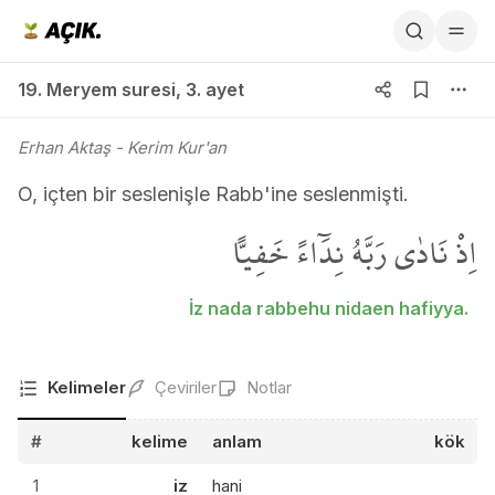
19. Meryem suresi 3. ayet
19. Meryem suresi
,
3. ayet
Erhan Aktaş
- Kerim Kur'an
O, içten bir seslenişle Rabb'ine seslenmişti.
اِذْ نَادٰى رَبَّهُ نِدَٓاءً خَفِياًّ
İz nada rabbehu nidaen hafiyya.
Kelimeler
Çeviriler
Notlar
#
kelime
anlam
kök
1
iz
hani