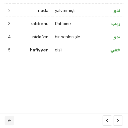
ندو
2
nada
yalvarmıştı
ربب
3
rabbehu
Rabbine
ندو
4
nida'en
bir seslenişle
خفي
5
hafiyyen
gizli