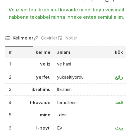
Ve iz yerfeu ibrahimul kavaide minel beyti veismail
rabbena tekabbel minna inneke entes semiul alim.
Kelimeler
Çeviriler
Notlar
#
kelime
anlam
kök
1
ve iz
ve hani
رفع
2
yerfeu
yükseltiyordu
3
ibrahimu
İbrahim
قعد
4
l-kavaide
temellerini
5
mine
-den
بيت
6
l-beyti
Ev