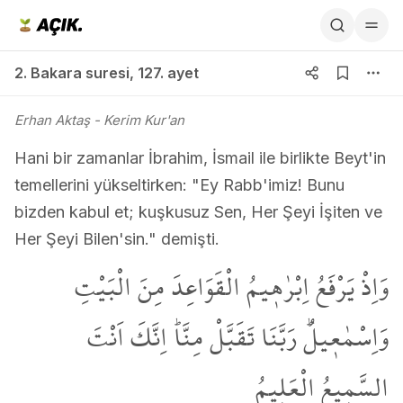
2. Bakara suresi 127. ayet
2. Bakara suresi
,
127. ayet
Erhan Aktaş
- Kerim Kur'an
Hani bir zamanlar İbrahim, İsmail ile birlikte Beyt'in
temellerini yükseltirken: "Ey Rabb'imiz! Bunu
bizden kabul et; kuşkusuz Sen, Her Şeyi İşiten ve
Her Şeyi Bilen'sin." demişti.
وَاِذْ يَرْفَعُ اِبْرٰه۪يمُ الْقَوَاعِدَ مِنَ الْبَيْتِ
وَاِسْمٰع۪يلُۜ رَبَّنَا تَقَبَّلْ مِنَّاۜ اِنَّكَ اَنْتَ
السَّم۪يعُ الْعَل۪يمُ