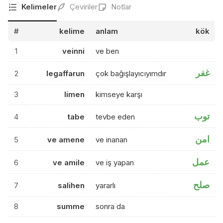
Kelimeler
Çeviriler
Notlar
#
kelime
anlam
kök
1
veinni
ve ben
غفر
2
legaffarun
çok bağışlayıcıyımdır
3
limen
kimseye karşı
توب
4
tabe
tevbe eden
امن
5
ve amene
ve inanan
عمل
6
ve amile
ve iş yapan
صلح
7
salihen
yararlı
8
summe
sonra da