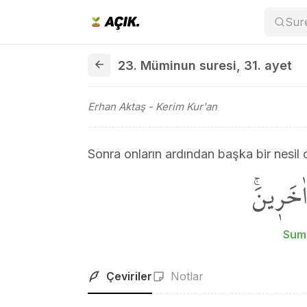
Sur
23. Müminun suresi 31. ayet
23. Müminun suresi
,
31. ayet
Erhan Aktaş
- Kerim Kur'an
Sonra onların ardından başka bir nesil 
اٰخَر۪ينَۚ
Summ
Çeviriler
Notlar