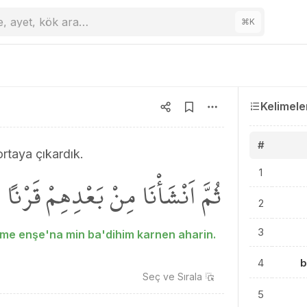
e, ayet, kök ara…
⌘
K
Kelimele
#
ortaya çıkardık.
1
ثُمَّ اَنْشَأْنَا مِنْ بَعْدِهِمْ قَرْناً 
2
3
e enşe'na min ba'dihim karnen aharin.
4
b
Seç ve
Sırala
5