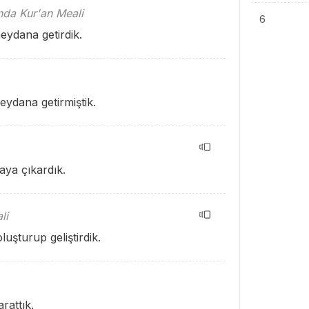
ında Kur'an Meali
6
eydana getirdik.
ydana getirmiştik.
aya çıkardık.
li
uşturup geliştirdik.
rattık.