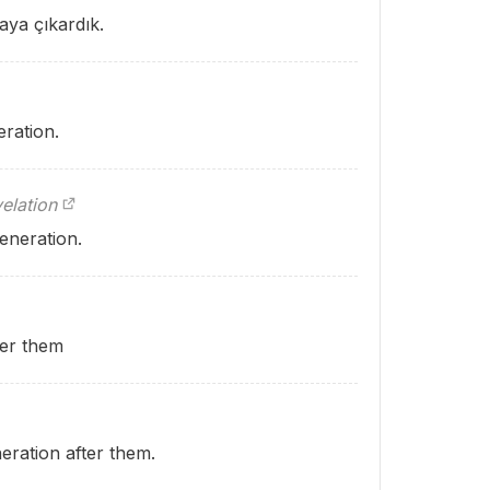
aya çıkardık.
eration.
elation
eneration.
ter them
eration after them.