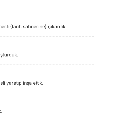
sli (tarih sahnesine) çıkardık.
uşturduk.
i yaratıp inşa ettik.
k.