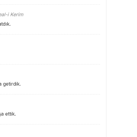
al-i Kerim
tdık.
getirdik.
a ettik.