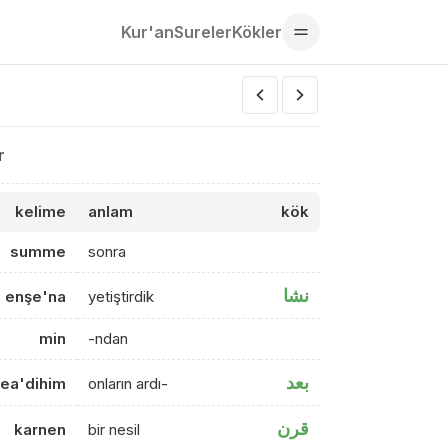
Kur'an
Sureler
Kökler
r
kelime
anlam
kök
summe
sonra
نشا
enşe'na
yetiştirdik
min
-ndan
بعد
ea'dihim
onların ardı-
قرن
karnen
bir nesil