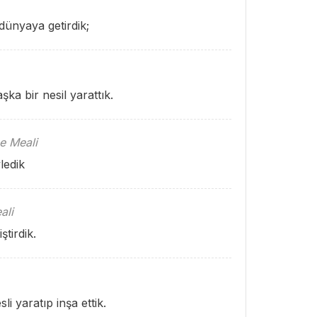
 dünyaya getirdik;
a bir nesil yarattık.
e Meali
ledik
ali
ştirdik.
i yaratıp inşa ettik.