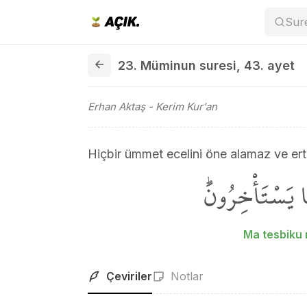
Sur
23. Müminun suresi 43. ayet
23. Müminun suresi
,
43. ayet
Erhan Aktaş
- Kerim Kur'an
Hiçbir ümmet ecelini öne alamaz ve er
ا يَسْتَأْخِرُونَۜ
Ma tesbiku 
Çeviriler
Notlar