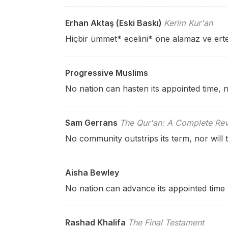
Erhan Aktaş (Eski Baskı)
Kerim Kur'an
Hiçbir ümmet
*
ecelini
*
öne alamaz ve ert
Progressive Muslims
No nation can hasten its appointed time, n
Sam Gerrans
The Qur'an: A Complete Rev
No community outstrips its term, nor will 
Aisha Bewley
No nation can advance its appointed time n
Rashad Khalifa
The Final Testament