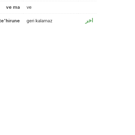
ve ma
ve
اخر
te'hirune
geri kalamaz