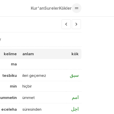
Kur'an
Sureler
Kökler
r
kelime
anlam
kök
ma
سبق
tesbiku
ileri geçemez
min
hiçbir
امم
ummetin
ümmet
اجل
eceleha
süresinden