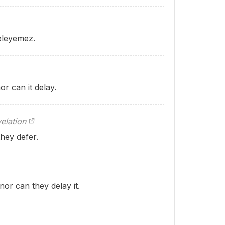
eleyemez.
or can it delay.
elation
they defer.
or can they delay it.