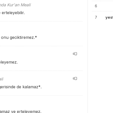
ında Kur'an Meali
6
erteleyebilir.
7
yes
 onu geciktiremez.
*
eleyemez.
li
 gerisinde de kalamaz
*
.
alamaz ve erteleyemez.