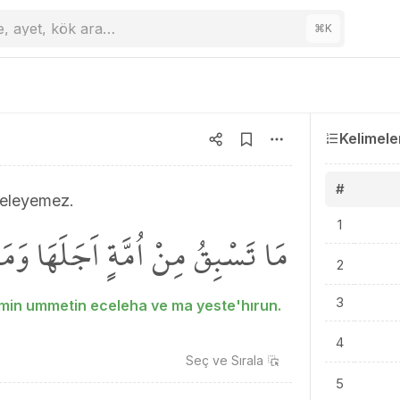
e, ayet, kök ara…
⌘
K
Kelimele
#
teleyemez.
1
مَا تَسْبِقُ مِنْ اُمَّةٍ اَجَلَهَا وَمَ
2
3
min ummetin eceleha ve ma yeste'hırun.
4
Seç ve
Sırala
5