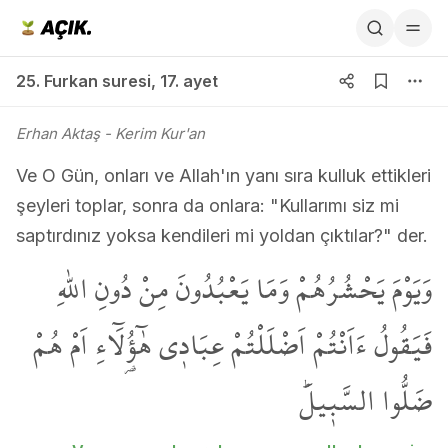
25. Furkan suresi 17. ayet
25. Furkan suresi
,
17. ayet
Erhan Aktaş
- Kerim Kur'an
Ve O Gün, onları ve Allah'ın yanı sıra kulluk ettikleri
şeyleri toplar, sonra da onlara: "Kullarımı siz mi
saptırdınız yoksa kendileri mi yoldan çıktılar?" der.
وَيَوْمَ يَحْشُرُهُمْ وَمَا يَعْبُدُونَ مِنْ دُونِ اللّٰهِ
فَيَقُولُ ءَاَنْتُمْ اَضْلَلْتُمْ عِبَاد۪ي هٰٓؤُ۬لَٓاءِ اَمْ هُمْ
ضَلُّوا السَّب۪يلَۜ