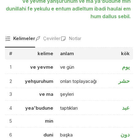
Ve yevme yahşuruhum ve ma ya'budune min
dunillahi fe yekulu e entum adleltum ibadi haulai em
hum dallus sebil.
Kelimeler
Çeviriler
Notlar
#
kelime
anlam
kök
يوم
1
ve yevme
ve gün
حشر
2
yehşuruhum
onları toplayacağı
3
ve ma
şeyleri
عبد
4
yea'budune
taptıkları
5
min
دون
6
duni
başka