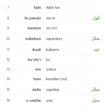
7
llahi
Allah'tan
قول
8
fe yekulu
der ki
9
eentum
siz mi?
ضلل
10
edleltum
saptırdınız
عبد
11
ibadi
kullarımı
12
ha'ula'i
bu
13
em
yoksa
14
hum
kendileri (mi)
ضلل
15
dellu
sapıttılar
سبل
16
s-sebile
yolu