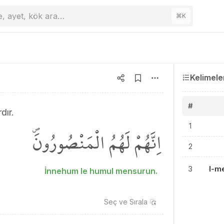
e, ayet, kök ara…
⌘
K
Kelimele
#
dır.
1
اِنَّهُمْ لَهُمُ الْمَنْصُورُونَۖ
2
3
l-m
İnnehum le humul mensurun.
Seç ve
Sırala