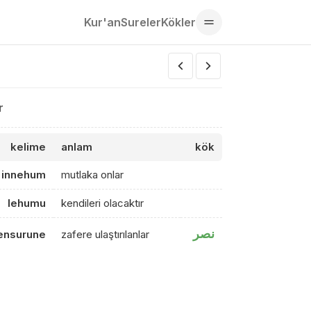
Kur'an
Sureler
Kökler
r
kelime
anlam
kök
innehum
mutlaka onlar
lehumu
kendileri olacaktır
نصر
ensurune
zafere ulaştırılanlar