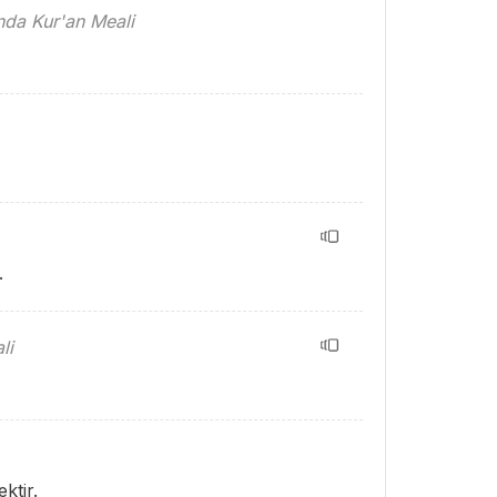
ında Kur'an Meali
.
li
ktir.