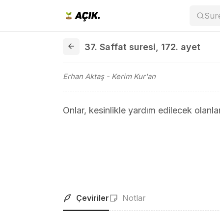
Sur
37. Saffat suresi 172. ayet
37. Saffat suresi
,
172. ayet
Erhan Aktaş
- Kerim Kur'an
Onlar, kesinlikle yardım edilecek olanlar
Çeviriler
Notlar