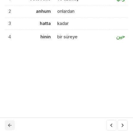
2
anhum
onlardan
3
hatta
kadar
حين
4
hinin
bir süreye