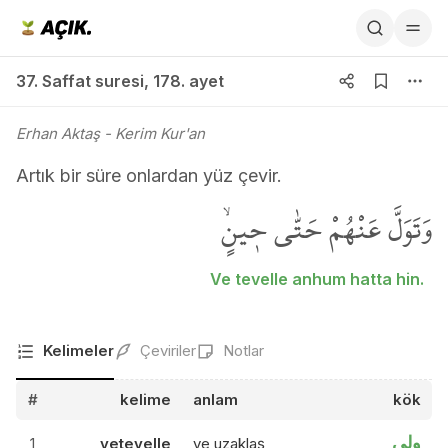
37. Saffat suresi 178. ayet
37. Saffat suresi
,
178. ayet
Erhan Aktaş
- Kerim Kur'an
Artık bir süre onlardan yüz çevir.
وَتَوَلَّ عَنْهُمْ حَتّٰى ح۪ينٍۙ
Ve tevelle anhum hatta hin.
Kelimeler
Çeviriler
Notlar
#
kelime
anlam
kök
ولي
1
vetevelle
ve uzaklaş