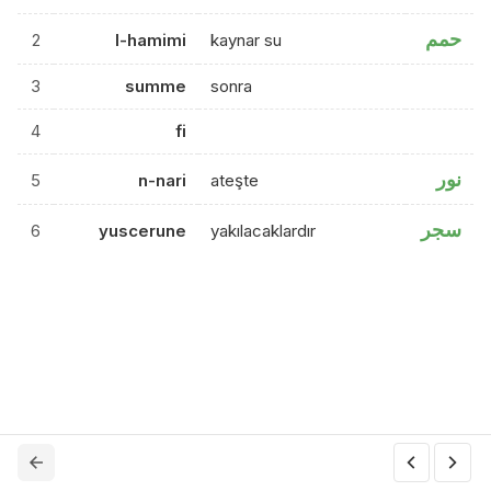
حمم
2
l-hamimi
kaynar su
3
summe
sonra
4
fi
نور
5
n-nari
ateşte
سجر
6
yuscerune
yakılacaklardır