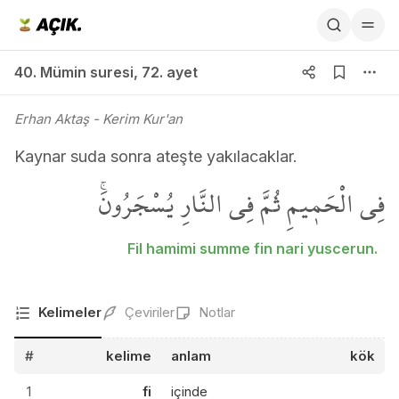
40. Mümin suresi 72. ayet
40. Mümin suresi
,
72. ayet
Erhan Aktaş
- Kerim Kur'an
Kaynar suda sonra ateşte yakılacaklar.
فِي الْحَم۪يمِ ثُمَّ فِي النَّارِ يُسْجَرُونَۚ
Fil hamimi summe fin nari yuscerun.
Kelimeler
Çeviriler
Notlar
#
kelime
anlam
kök
1
fi
içinde