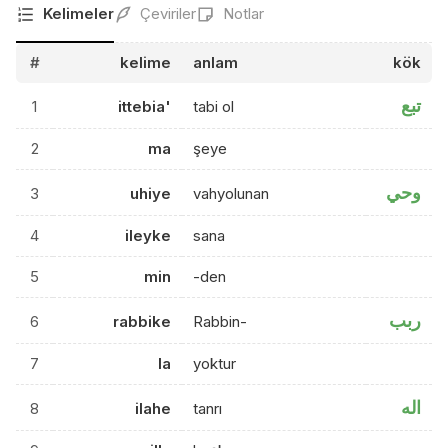
Kelimeler
Çeviriler
Notlar
#
kelime
anlam
kök
تبع
1
ittebia'
tabi ol
2
ma
şeye
وحي
3
uhiye
vahyolunan
4
ileyke
sana
5
min
-den
ربب
6
rabbike
Rabbin-
7
la
yoktur
اله
8
ilahe
tanrı