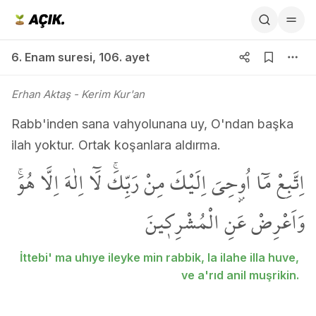
6. Enam suresi 106. ayet
6. Enam suresi
,
106. ayet
Erhan Aktaş
- Kerim Kur'an
Rabb'inden sana vahyolunana uy, O'ndan başka
ilah yoktur. Ortak koşanlara aldırma.
اِتَّبِعْ مَٓا اُو۫حِيَ اِلَيْكَ مِنْ رَبِّكَۚ لَٓا اِلٰهَ اِلَّا هُوَۚ
وَاَعْرِضْ عَنِ الْمُشْرِك۪ينَ
İttebi' ma uhıye ileyke min rabbik, la ilahe illa huve,
ve a'rıd anil muşrikin.