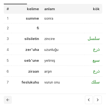
#
kelime
anlam
kök
1
summe
sonra
2
fi
سلسل
3
silsiletin
zincire
ذرع
4
zer'uha
uzunluğu
سبع
5
seb'une
yetmiş
ذرع
6
ziraan
arşın
سلك
7
feslukuhu
vurun onu