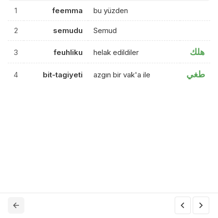
1
feemma
bu yüzden
2
semudu
Semud
هلك
3
feuhliku
helak edildiler
طغي
4
bit-tagiyeti
azgın bir vak'a ile