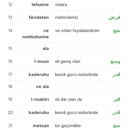
12
lehunne
onlara
فرض
13
ferideten
mehir(lerini)
متع
14
ve
ve onları faydalandırsın
mettiuhunne
15
ala
وسع
16
l-musii
eli geniş olan
قدر
17
kaderuhu
kendi gücü nisbetinde
18
ve ala
قتر
19
l-muktiri
eli dar olan da
قدر
20
kaderuhu
kendi gücü nisbetinde
متع
21
metaan
bir geçimlikle