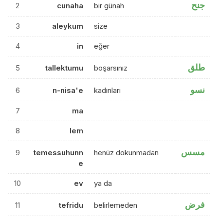
جنح
2
cunaha
bir günah
3
aleykum
size
4
in
eğer
طلق
5
tallektumu
boşarsınız
نسو
6
n-nisa'e
kadınları
7
ma
8
lem
مسس
9
temessuhunn
henüz dokunmadan
e
10
ev
ya da
فرض
11
tefridu
belirlemeden