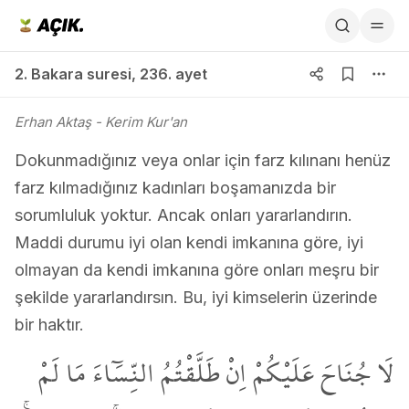
2. Bakara suresi 236. ayet
2. Bakara suresi
,
236. ayet
Erhan Aktaş
- Kerim Kur'an
Dokunmadığınız veya onlar için farz kılınanı henüz
farz kılmadığınız kadınları boşamanızda bir
sorumluluk yoktur. Ancak onları yararlandırın.
Maddi durumu iyi olan kendi imkanına göre, iyi
olmayan da kendi imkanına göre onları meşru bir
şekilde yararlandırsın. Bu, iyi kimselerin üzerinde
bir haktır.
لَا جُنَاحَ عَلَيْكُمْ اِنْ طَلَّقْتُمُ النِّسَٓاءَ مَا لَمْ