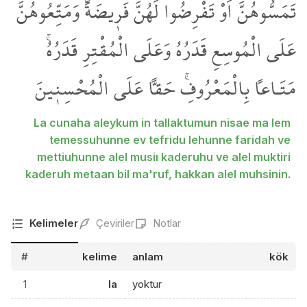
تَمَسُّوهُنَّ اَوْ تَفْرِضُوا لَهُنَّ فَر۪يضَةًۚ وَمَتِّعُوهُنَّۚ
عَلَى الْمُوسِعِ قَدَرُهُ وَعَلَى الْمُقْتِرِ قَدَرُهُۚ
مَتَـاعاً بِالْمَعْرُوفِۚ حَقاًّ عَلَى الْمُحْسِن۪ينَ
La cunaha aleykum in tallaktumun nisae ma lem
temessuhunne ev tefridu lehunne faridah ve
mettiuhunne alel musiı kaderuhu ve alel muktiri
kaderuh metaan bil ma'ruf, hakkan alel muhsinin.
Kelimeler
Çeviriler
Notlar
#
kelime
anlam
kök
1
la
yoktur