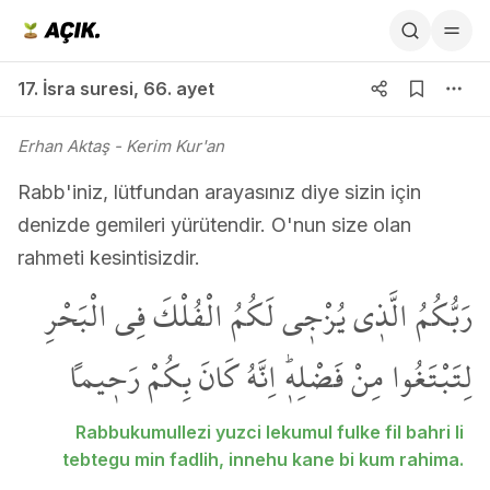
17. İsra suresi 66. ayet
17. İsra suresi
,
66. ayet
Erhan Aktaş
- Kerim Kur'an
Rabb'iniz, lütfundan arayasınız diye sizin için
denizde gemileri yürütendir. O'nun size olan
rahmeti kesintisizdir.
رَبُّكُمُ الَّذ۪ي يُزْج۪ي لَكُمُ الْفُلْكَ فِي الْبَحْرِ
لِتَبْتَغُوا مِنْ فَضْلِه۪ۜ اِنَّهُ كَانَ بِكُمْ رَح۪يماً
Rabbukumullezi yuzci lekumul fulke fil bahri li
tebtegu min fadlih, innehu kane bi kum rahima.