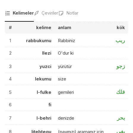
Kelimeler
Çeviriler
Notlar
#
kelime
anlam
kök
ربب
1
rabbukumu
Rabbiniz
2
llezi
O'dur ki
زجو
3
yuzci
yürütür
4
lekumu
size
فلك
5
l-fulke
gemileri
6
fi
بحر
7
l-behri
denizde
بغي
8
litebtegu
(payınızı) aramanız için