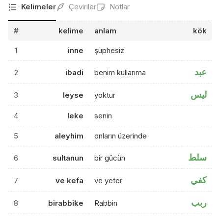
Kelimeler
Çeviriler
Notlar
#
kelime
anlam
kök
1
inne
şüphesiz
عبد
2
ibadi
benim kullarıma
ليس
3
leyse
yoktur
4
leke
senin
5
aleyhim
onların üzerinde
سلط
6
sultanun
bir gücün
كفي
7
ve kefa
ve yeter
ربب
8
birabbike
Rabbin