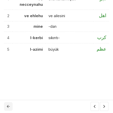
necceynahu
اهل
2
ve ehlehu
ve ailesini
3
mine
-dan
كرب
4
l-kerbi
sıkıntı-
عظم
5
l-azimi
büyük