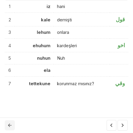
1
iz
hani
قول
2
kale
demişti
3
lehum
onlara
اخو
4
ehuhum
kardeşleri
5
nuhun
Nuh
6
ela
وقي
7
tettekune
korunmaz mısınız?