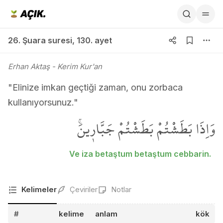
26. Şuara suresi 130. ayet
26. Şuara suresi
,
130. ayet
Erhan Aktaş
- Kerim Kur'an
"Elinize imkan geçtiği zaman, onu zorbaca
kullanıyorsunuz."
وَاِذَا بَطَشْتُمْ بَطَشْتُمْ جَبَّار۪ينَۚ
Ve iza betaştum betaştum cebbarin.
Kelimeler
Çeviriler
Notlar
#
kelime
anlam
kök