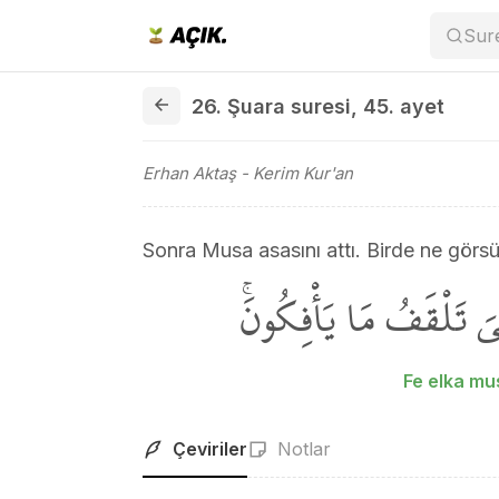
Sur
26. Şuara suresi 45. ayet
26. Şuara suresi
,
45. ayet
Erhan Aktaş
- Kerim Kur'an
Sonra Musa asasını attı. Birde ne görsü
 تَلْقَفُ مَا يَأْفِكُونَۚ
Fe elka mu
Çeviriler
Notlar