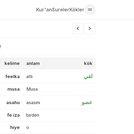
Kur'an
Sureler
Kökler
r
kelime
anlam
kök
لقي
feelka
attı
musa
Musa
عصو
asahu
asasını
fe iza
birden
hiye
o