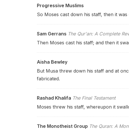
Progressive Muslims
So Moses cast down his staff, then it was 
Sam Gerrans
The Qur'an: A Complete Rev
Then Moses cast his staff; and then it swa
Aisha Bewley
But Musa threw down his staff and at onc
fabricated.
Rashad Khalifa
The Final Testament
Moses threw his staff, whereupon it swall
The Monotheist Group
The Quran: A Mono