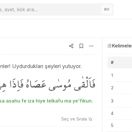
e, ayet, kök ara…
⌘
K
Kelimele
#
nler! Uydurdukları şeyleri yutuyor.
فَاَلْقٰى مُوسٰى عَصَاهُ فَاِذَا هِيَ
1
2
sa asahu fe iza hiye telkafu ma ye'fikun.
3
4
Seç ve
Sırala
5