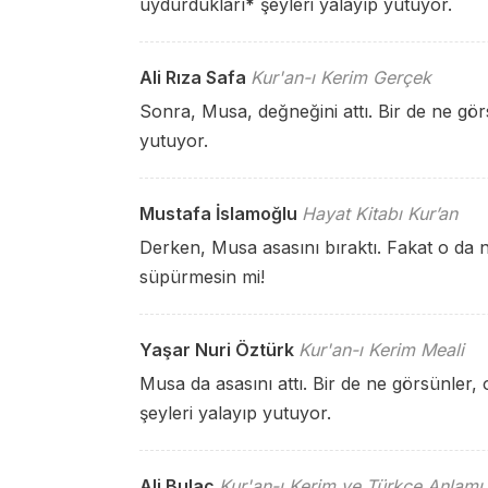
uydurdukları
*
şeyleri yalayıp yutuyor.
Ali Rıza Safa
Kur'an-ı Kerim Gerçek
Sonra, Musa, değneğini attı. Bir de ne gö
yutuyor.
Mustafa İslamoğlu
Hayat Kitabı Kur’an
Derken, Musa asasını bıraktı. Fakat o da ne!
süpürmesin mi!
Yaşar Nuri Öztürk
Kur'an-ı Kerim Meali
Musa da asasını attı. Bir de ne görsünler, 
şeyleri yalayıp yutuyor.
Ali Bulaç
Kur'an-ı Kerim ve Türkçe Anlamı