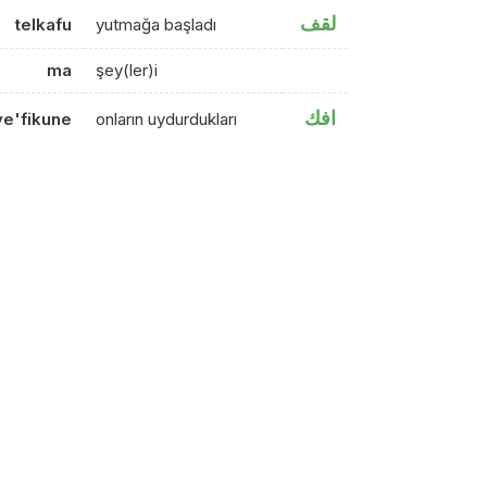
لقف
telkafu
yutmağa başladı
ma
şey(ler)i
افك
ye'fikune
onların uydurdukları