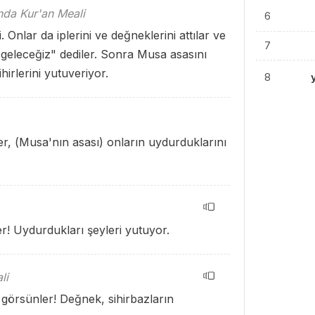
ında Kur'an Meali
6
 Onlar da iplerini ve değneklerini attılar ve
7
p geleceğiz" dediler. Sonra Musa asasını
hirlerini yutuveriyor.
8
er, (Musa'nın asası) onların uydurduklarını
r! Uydurdukları şeyleri yutuyor.
li
 görsünler! Değnek, sihirbazların