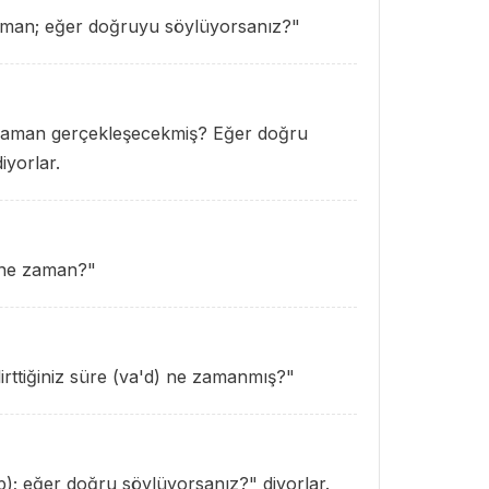
 zaman; eğer doğruyu söylüyorsanız?"
 zaman gerçekleşecekmiş? Eğer doğru
iyorlar.
t ne zaman?"
irttiğiniz süre (va'd) ne zamanmış?"
); eğer doğru söylüyorsanız?" diyorlar.