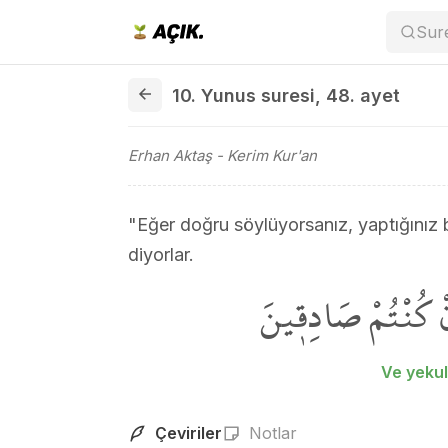
Sur
10. Yunus suresi 48. ayet
10. Yunus suresi
,
48. ayet
Erhan Aktaş
- Kerim Kur'an
"Eğer doğru söylüyorsanız, yaptığınız
diyorlar.
ْ كُنْتُمْ صَادِق۪ينَ
Ve yekul
Çeviriler
Notlar