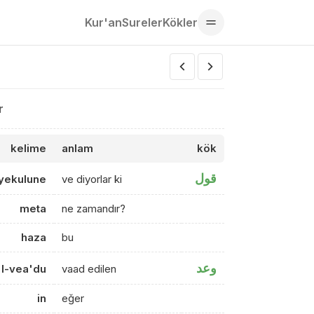
Kur'an
Sureler
Kökler
r
kelime
anlam
kök
قول
yekulune
ve diyorlar ki
meta
ne zamandır?
haza
bu
وعد
l-vea'du
vaad edilen
in
eğer