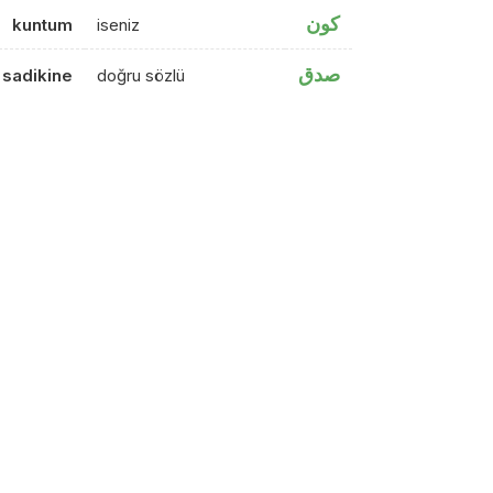
كون
kuntum
iseniz
صدق
sadikine
doğru sözlü