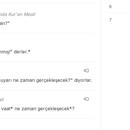
6
ında Kur'an Meali
7
man?"
ış!" derler.
*
 uyarı ne zaman gerçekleşecek?" diyorlar.
li
 vaat
*
ne zaman gerçekleşecek
*
?