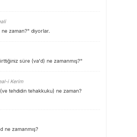
ali
b ne zaman?" diyorlar.
irttiğiniz süre (va'd) ne zamanmış?"
al-i Kerim
d (ve tehdidin tehakkuku) ne zaman?
aad ne zamanmış?