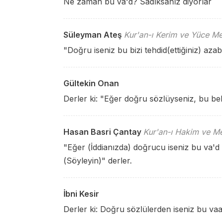
Ne zaman bu va'd? Sadıksanız diyorlar
Süleyman Ateş
Kur'an-ı Kerim ve Yüce Me
"Doğru iseniz bu bizi tehdid(ettiğiniz) aza
Gültekin Onan
Derler ki: "Eğer doğru sözlüyseniz, bu bel
Hasan Basri Çantay
Kur'an-ı Hakim ve Me
"Eğer (İddianızda) doğrucu iseniz bu va'
(Söyleyin)" derler.
İbni Kesir
Derler ki: Doğru sözlülerden iseniz bu v