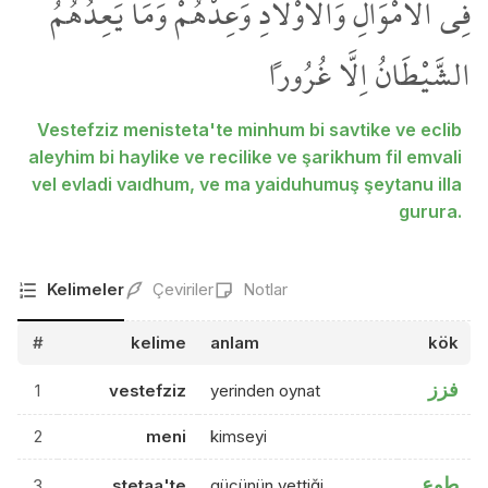
فِي الْاَمْوَالِ وَالْاَوْلَادِ وَعِدْهُمْۜ وَمَا يَعِدُهُمُ
الشَّيْطَانُ اِلَّا غُرُوراً
Vestefziz menisteta'te minhum bi savtike ve eclib
aleyhim bi haylike ve recilike ve şarikhum fil emvali
vel evladi vaıdhum, ve ma yaiduhumuş şeytanu illa
gurura.
Kelimeler
Çeviriler
Notlar
#
kelime
anlam
kök
فزز
1
vestefziz
yerinden oynat
2
meni
kimseyi
طوع
3
stetaa'te
gücünün yettiği