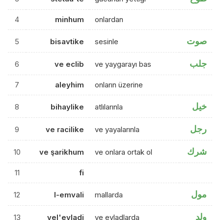
4
minhum
onlardan
صوت
5
bisavtike
sesinle
جلب
6
ve eclib
ve yaygarayı bas
7
aleyhim
onların üzerine
خيل
8
bihaylike
atlılarınla
رجل
9
ve racilike
ve yayalarınla
شرك
10
ve şarikhum
ve onlara ortak ol
11
fi
مول
12
l-emvali
mallarda
ولد
13
vel'evladi
ve evladlarda