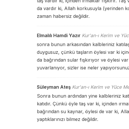
taş vardır ki, içinden ırmaklar fışkırır. Taş 
da vardır ki, Allah korkusuyla (yerinden k
zaman habersiz değildir.
Elmalılı Hamdi Yazır
Kur'an-ı Kerim ve Yüc
sonra bunun arkasından kalbleriniz katılaşt
duygusuz, çünkü taşların öylesi var ki için
da bağrından sular fışkırıyor ve öylesi var
yuvarlanıyor, sizler ise neler yapıyorsunuz
Süleyman Ateş
Kur'an-ı Kerim ve Yüce Me
Sonra bunun ardından yine kalbleriniz katıl
katıdır. Çünkü öyle taş var ki, içinden ırmakl
bağrından su kaynar, öylesi de var ki, Al
yaptıklarınızı bilmez değildir.