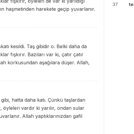
r fışkırır, öyleleri de var ki yarıldığı
37
te
h'ın haşmetinden harekete geçip yuvarlanır.
tı kesildi. Taş gibidir o. Belki daha da
ar fışkırır. Bazıları var ki, çatır çatır
 Allah korkusundan aşağılara düşer. Allah,
ş gibi, hatta daha katı. Çünkü taşlardan
, öyleleri vardır ki yarılır, ondan sular
uvarlanır. Allah yaptıklarınızdan gafil