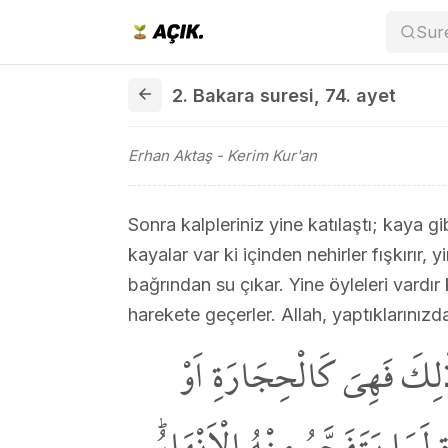
Sur
2. Bakara suresi 74. ayet
2. Bakara suresi
,
74. ayet
Erhan Aktaş
- Kerim Kur'an
Sonra kalpleriniz yine katılaştı; kaya gi
kayalar var ki içinden nehirler fışkırır, y
bağrından su çıkar. Yine öyleleri vardır
harekete geçerler. Allah, yaptıklarınızd
لِكَ فَهِيَ كَالْحِجَارَةِ اَوْ
 لَمَا يَتَفَجَّرُ مِنْهُ الْاَنْهَارُۜ