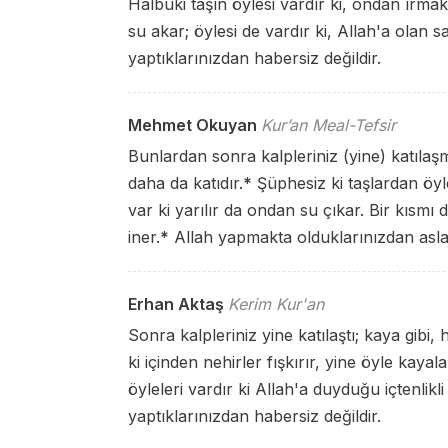
Halbuki taşın öylesi vardır ki, ondan ırmakla
su akar; öylesi de vardır ki, Allah'a olan s
yaptıklarınızdan habersiz değildir.
Mehmet Okuyan
Kur’an Meal-Tefsir
Bunlardan sonra kalpleriniz (yine) katılaşmış
daha da katıdır.
*
Şüphesiz ki taşlardan öyles
var ki yarılır da ondan su çıkar. Bir kısmı
iner.
*
Allah yapmakta olduklarınızdan asla 
Erhan Aktaş
Kerim Kur'an
Sonra kalpleriniz yine katılaştı; kaya gibi,
ki içinden nehirler fışkırır, yine öyle kayal
öyleleri vardır ki Allah'a duyduğu içtenlikl
yaptıklarınızdan habersiz değildir.