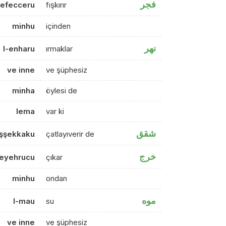
فجر
tefecceru
fışkırır
minhu
içinden
نهر
l-enharu
ırmaklar
ve inne
ve şüphesiz
minha
öylesi de
lema
var ki
شقق
şşekkaku
çatlayıverir de
خرج
feyehrucu
çıkar
minhu
ondan
موه
l-mau
su
ve inne
ve şüphesiz