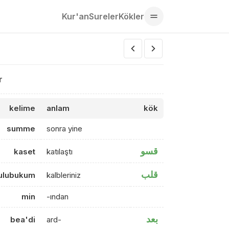
Kur'an
Sureler
Kökler
r
kelime
anlam
kök
summe
sonra yine
قسو
kaset
katılaştı
قلب
ulubukum
kalbleriniz
min
-ından
بعد
bea'di
ard-