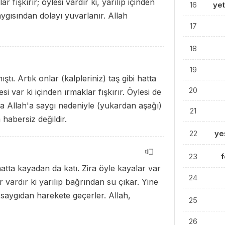
r fışkırır; öylesi vardır ki, yarılıp içinden
16
ye
aygısından dolayı yuvarlanır. Allah
17
18
19
tı. Artık onlar (kalpleriniz) taş gibi hatta
20
i var ki içinden ırmaklar fışkırır. Öylesi de
 da Allah'a saygı nedeniyle (yukardan aşağı)
21
habersiz değildir.
22
ye
23
 hatta kayadan da katı. Zira öyle kayalar var
24
ar vardır ki yarılıp bağrından su çıkar. Yine
i saygıdan harekete geçerler. Allah,
25
26