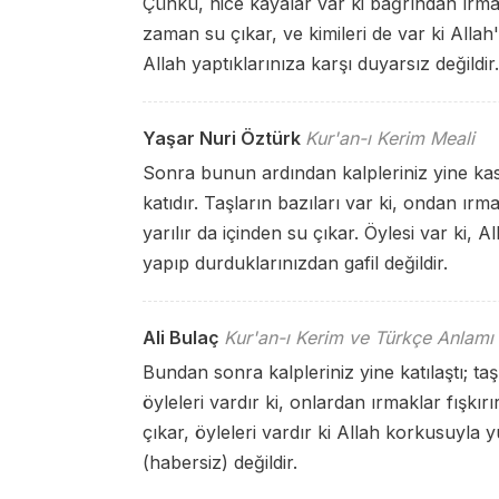
Çünkü, nice kayalar var ki bağrından ırmakla
zaman su çıkar, ve kimileri de var ki Alla
Allah yaptıklarınıza karşı duyarsız değildir.
Yaşar Nuri Öztürk
Kur'an-ı Kerim Meali
Sonra bunun ardından kalpleriniz yine kaska
katıdır. Taşların bazıları var ki, ondan ırmakl
yarılır da içinden su çıkar. Öylesi var ki,
yapıp durduklarınızdan gafil değildir.
Ali Bulaç
Kur'an-ı Kerim ve Türkçe Anlamı
Bundan sonra kalpleriniz yine katılaştı; ta
öyleleri vardır ki, onlardan ırmaklar fışkırır
çıkar, öyleleri vardır ki Allah korkusuyla y
(habersiz) değildir.