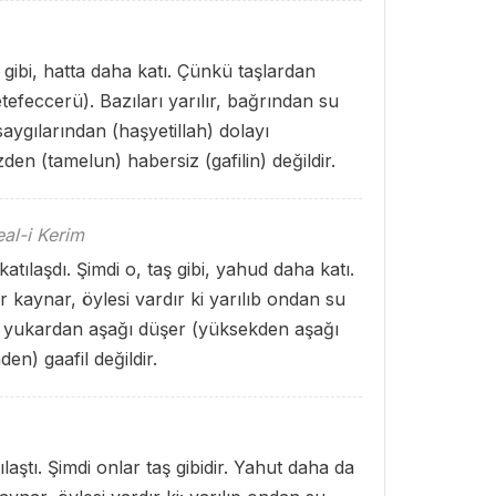
ş gibi, hatta daha katı. Çünkü taşlardan
yetefeccerü). Bazıları yarılır, bağrından su
 saygılarından (haşyetillah) dolayı
zden (tamelun) habersiz (gafilin) değildir.
al-i Kerim
tılaşdı. Şimdi o, taş gibi, yahud daha katı.
 kaynar, öylesi vardır ki yarılıb ondan su
iyle yukardan aşağı düşer (yüksekden aşağı
en) gaafil değildir.
aştı. Şimdi onlar taş gibidir. Yahut daha da