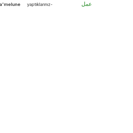
عمل
a'melune
yaptıklarınız-