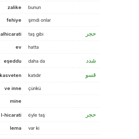
zalike
bunun
fehiye
şimdi onlar
حجر
alhicarati
taş gibi
ev
hatta
شدد
eşeddu
daha da
قسو
kasveten
katıdır
ve inne
çünkü
mine
حجر
l-hicarati
öyle taş
lema
var ki