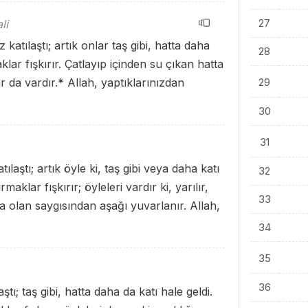
27
li
katılaştı; artık onlar taş gibi, hatta daha
28
aklar fışkırır. Çatlayıp içinden su çıkan hatta
 da vardır.
*
Allah, yaptıklarınızdan
29
30
31
laştı; artık öyle ki, taş gibi veya daha katı
32
maklar fışkırır; öyleleri vardır ki, yarılır,
33
'a olan saygısından aşağı yuvarlanır. Allah,
34
35
36
tı; taş gibi, hatta daha da katı hale geldi.