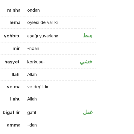
minha
ondan
lema
öylesi de var ki
هبط
yehbitu
aşağı yuvarlanır
min
-ndan
خشي
haşyeti
korkusu-
llahi
Allah
ve ma
ve değildir
llahu
Allah
غفل
bigafilin
gafil
amma
-dan