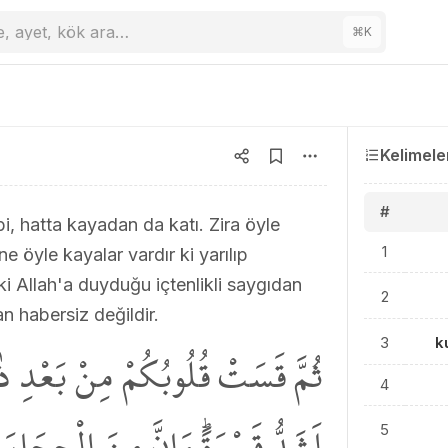
e, ayet, kök ara…
⌘
K
Kelimele
#
bi, hatta kayadan da katı. Zira öyle
1
ine öyle kayalar vardır ki yarılıp
 ki Allah'a duyduğu içtenlikli saygıdan
2
an habersiz değildir.
3
k
ثُمَّ قَسَتْ قُلُوبُكُمْ مِنْ بَعْدِ ذٰ
4
اَشَدُّ قَسْوَةًۜ وَاِنَّ مِنَ الْحِجَارَةِ
5