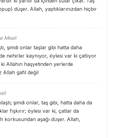
vardır ki yarılır da içinden sular çıkar. Taş
opup) düşer. Allah, yaptıklarınızdan hiçbir
e Meali
ı, şimdi onlar taşlar gibi hatta daha
de nehirler kaynıyor, öylesi var ki çatlıyor
 ki Allahın haşyetinden yerlerde
 Allah gafil değil
ali
aştı; şimdi onlar, taş gibi, hatta daha da
ar fışkırır; öylesi var ki, çatlar da
lah korkusundan aşağı düşer. Allah,