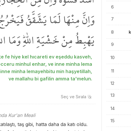
6
وَاِنَّ مِنْهَا لَمَا يَشَّقَّقُ فَيَخْرُجُ 
7
يَهْبِطُ مِنْ خَشْيَةِ اللّٰهِۜ وَمَا اللّ
8
k
9
 fe hiye kel hıcareti ev eşeddu kasveh,
10
fecceru minhul enhar, ve inne minha lema
11
inne minha lemayehbitu min haşyetillah,
ve mallahu bi gafilin amma ta'melun.
12
13
Seç ve
Sırala
14
ında Kur'an Meali
15
ılaştı, taş gibi, hatta daha da katı oldu.