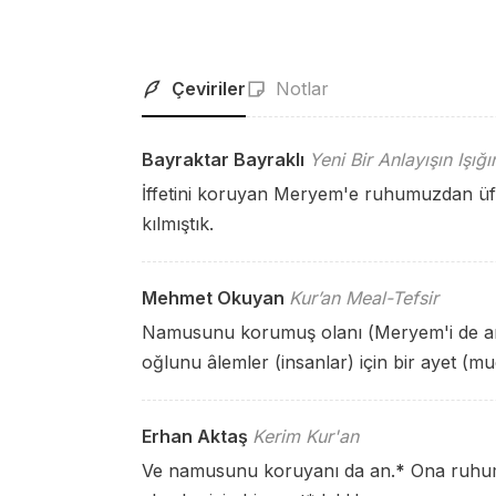
Çeviriler
Notlar
Bayraktar Bayraklı
Yeni Bir Anlayışın Işığ
İffetini koruyan Meryem'e ruhumuzdan üf
kılmıştık.
Mehmet Okuyan
Kur’an Meal-Tefsir
Namusunu korumuş olanı (Meryem'i de an
oğlunu âlemler (insanlar) için bir ayet (muc
Erhan Aktaş
Kerim Kur'an
Ve namusunu koruyanı da an.
*
Ona ruhum