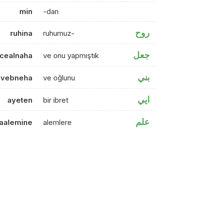
min
-dan
روح
ruhina
ruhumuz-
جعل
 cealnaha
ve onu yapmıştık
بني
vebneha
ve oğlunu
ايي
ayeten
bir ibret
علم
l'aalemine
alemlere