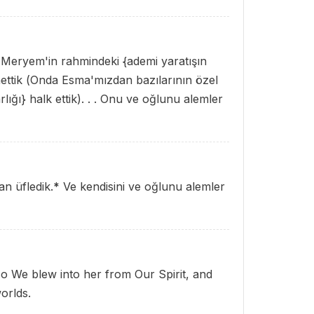
a (Meryem'in rahmindeki {ademi yaratışın
ttik (Onda Esma'mızdan bazılarının özel
lığı} halk ettik). . . Onu ve oğlunu alemler
n üfledik.
*
Ve kendisini ve oğlunu alemler
o We blew into her from Our Spirit, and
orlds.