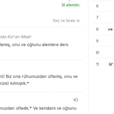
lil alemin.
6
7
Seç ve
Sırala
8
ve
ında Kur'an Meali
9
lemiş, onu ve oğlunu alemlere ders
10
11
li
)! Biz ona rûhumuzdan üflemiş, onu ve
ize) kılmıştık.
*
uzdan üfledik.
*
Ve kendisini ve oğlunu