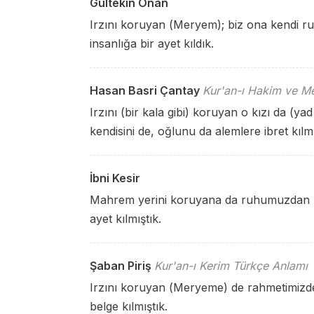
Gültekin Onan
Irzını koruyan (Meryem); biz ona kendi 
insanlığa bir ayet kıldık.
Hasan Basri Çantay
Kur'an-ı Hakim ve Me
Irzını (bir kala gibi) koruyan o kızı da (y
kendisini de, oğlunu da alemlere ibret kılm
İbni Kesir
Mahrem yerini koruyana da ruhumuzdan üfl
ayet kılmıştık.
Şaban Piriş
Kur'an-ı Kerim Türkçe Anlamı
Irzını koruyan (Meryeme) de rahmetimizde
belge kılmıştık.