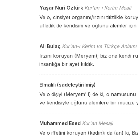
Yaşar Nuri Öztürk
Kur'an-ı Kerim Meali
Ve o, cinsiyet organını/ırzını titizlikle 
üfledik de kendisini ve oğlunu alemler için
Ali Bulaç
Kur'an-ı Kerim ve Türkçe Anlamı
Irzını koruyan (Meryem); biz ona kendi 
insanlığa bir ayet kıldık.
Elmalılı (sadeleştirilmiş)
Ve o dişiyi (Meryem' i) de ki, o namusun
ve kendisiyle oğlunu alemlere bir mucize y
Muhammed Esed
Kur'an Mesajı
Ve o iffetini koruyan (kadın)ı da (an) ki