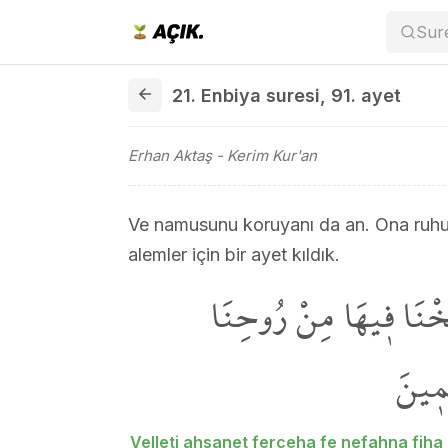
Sur
21. Enbiya suresi 91. ayet
21. Enbiya suresi
,
91. ayet
Erhan Aktaş
- Kerim Kur'an
Ve namusunu koruyanı da an. Ona ruhu
alemler için bir ayet kıldık.
َخْنَا ف۪يهَا مِنْ رُوحِنَا
َم۪ينَ
Velleti ahsanet ferceha fe nefahna fih