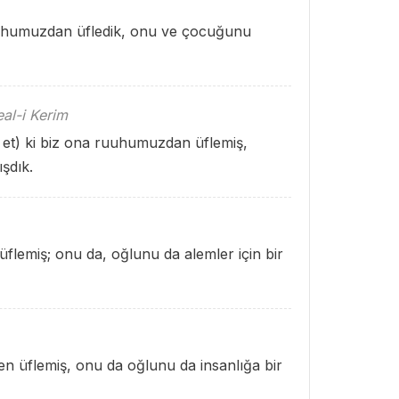
ruhumuzdan üfledik, onu ve çocuğunu
al-i Kerim
ad et) ki biz ona ruuhumuzdan üflemiş,
ışdık.
emiş; onu da, oğlunu da alemler için bir
n üflemiş, onu da oğlunu da insanlığa bir