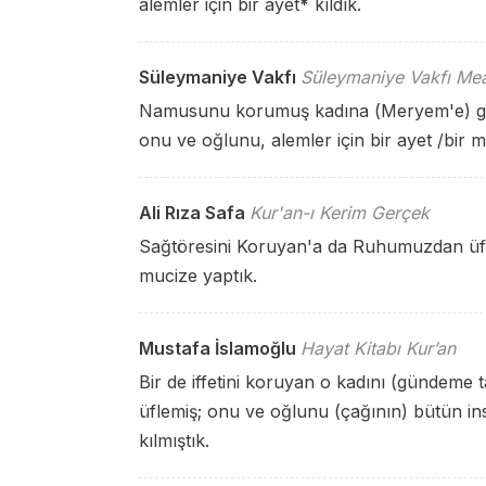
alemler için bir ayet
*
kıldık.
Süleymaniye Vakfı
Süleymaniye Vakfı Mea
Namusunu korumuş kadına (Meryem'e) gel
onu ve oğlunu, alemler için bir ayet /bir m
Ali Rıza Safa
Kur'an-ı Kerim Gerçek
Sağtöresini Koruyan'a da Ruhumuzdan üfle
mucize yaptık.
Mustafa İslamoğlu
Hayat Kitabı Kur’an
Bir de iffetini koruyan o kadını (gündem
üflemiş; onu ve oğlunu (çağının) bütün insa
kılmıştık.