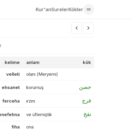
Kur'an
Sureler
Kökler
r
kelime
anlam
kök
velleti
olanı (Meryemi)
حصن
ehsanet
korumuş
فرج
ferceha
ırzını
نفخ
enefehna
ve üflemiştik
fiha
ona