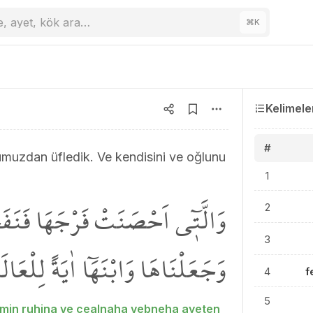
e, ayet, kök ara…
⌘
K
Kelimele
#
muzdan üfledik. Ve kendisini ve oğlunu
1
وَالَّت۪ٓي اَحْصَنَتْ فَرْجَهَا فَنَف
2
3
وَجَعَلْنَاهَا وَابْنَهَٓا اٰيَةً لِلْعَال
4
f
5
a min ruhina ve cealnaha vebneha ayeten