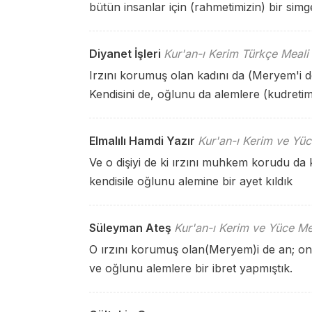
bütün insanlar için (rahmetimizin) bir simge
Diyanet İşleri
Kur'an-ı Kerim Türkçe Meali
Irzını korumuş olan kadını da (Meryem'i d
Kendisini de, oğlunu da alemlere (kudretimi
Elmalılı Hamdi Yazır
Kur'an-ı Kerim ve Yüc
Ve o dişiyi de ki ırzını muhkem korudu da
kendisile oğlunu alemine bir ayet kıldık
Süleyman Ateş
Kur'an-ı Kerim ve Yüce Me
O ırzını korumuş olan(Meryem)i de an; on
ve oğlunu alemlere bir ibret yapmıştık.