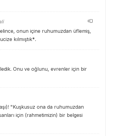
li
ince, onun içine ruhumuzdan üflemiş,
ucize kılmıştık
*
.
dik. Onu ve oğlunu, evrenler için bir
e taşı)! "Kuşkusuz ona da ruhumuzdan
nları için (rahmetimizin) bir belgesi