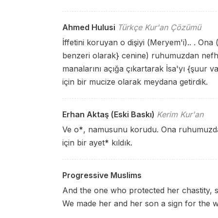
Ahmed Hulusi
Türkçe Kur'an Çözümü
İffetini koruyan o dişiyi (Meryem'i).. . On
benzeri olarak} cenine) ruhumuzdan nefhe
manalarını açığa çıkartarak İsa'yı {şuur var
için bir mucize olarak meydana getirdik.
Erhan Aktaş (Eski Baskı)
Kerim Kur'an
Ve o
*
, namusunu korudu. Ona ruhumuzda
için bir ayet
*
kıldık.
Progressive Muslims
And the one who protected her chastity, s
We made her and her son a sign for the w