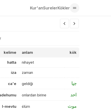
Kur'an
Sureler
Kökler
r
kelime
anlam
kök
hatta
nihayet
iza
zaman
جيا
ca'e
geldiği
احد
adehumu
onlardan birine
موت
l-mevtu
ölüm