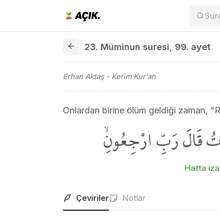
Sur
23. Müminun suresi 99. ayet
23. Müminun suresi
,
99. ayet
Erhan Aktaş
- Kerim Kur'an
Onlardan birine ölüm geldiği zaman, "R
حَتّٰٓى اِذَا جَٓاءَ اَحَدَ
Hatta iz
Çeviriler
Notlar