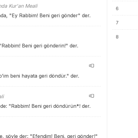
ında Kur'an Meali
6
nda, "Ey Rabbim! Beni geri gönder" der.
7
8
Rabbim! Beni geri gönderin!" der.
'im beni hayata geri döndür." der.
li
inde: "Rabbim! Beni geri döndürün
*
! der.
, şöyle der: "Efendim! Beni, geri gönder!"