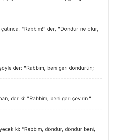
p çatınca, "Rabbim!" der, "Döndür ne olur,
şöyle der: "Rabbim, beni geri döndürün;
n, der ki: "Rabbim, beni geri çevirin."
iyecek ki: "Rabbim, döndür, döndür beni,