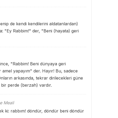
ip de kendi kendilerini aldatanlardan)
a: "Ey Rabbim!" der, "Beni (hayata) geri
lince, "Rabbim! Beni dünyaya geri
bir amel yapayım" der. Hayır! Bu, sadece
Onların arkasında, tekrar dirilecekleri güne
bir perde (berzah) vardır.
e Meali
cek ki: rabbım! döndür, döndür beni döndür