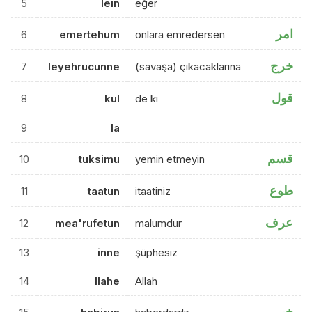
5
lein
eğer
امر
6
emertehum
onlara emredersen
خرج
7
leyehrucunne
(savaşa) çıkacaklarına
قول
8
kul
de ki
9
la
قسم
10
tuksimu
yemin etmeyin
طوع
11
taatun
itaatiniz
عرف
12
mea'rufetun
malumdur
13
inne
şüphesiz
14
llahe
Allah
خبر