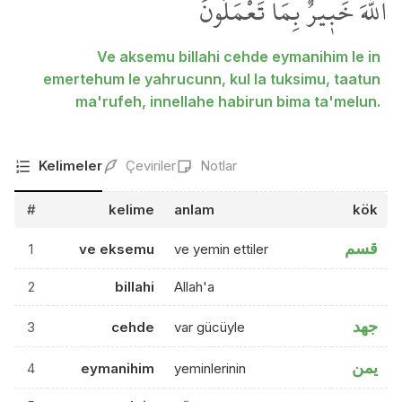
اللّٰهَ خَب۪يرٌ بِمَا تَعْمَلُونَ
Ve aksemu billahi cehde eymanihim le in
emertehum le yahrucunn, kul la tuksimu, taatun
ma'rufeh, innellahe habirun bima ta'melun.
Kelimeler
Çeviriler
Notlar
#
kelime
anlam
kök
قسم
1
ve eksemu
ve yemin ettiler
2
billahi
Allah'a
جهد
3
cehde
var gücüyle
يمن
4
eymanihim
yeminlerinin