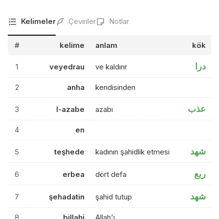
Kelimeler
Çeviriler
Notlar
#
kelime
anlam
kök
درا
1
veyedrau
ve kaldırır
2
anha
kendisinden
عذب
3
l-azabe
azabı
4
en
شهد
5
teşhede
kadının şahidlik etmesi
ربع
6
erbea
dört defa
شهد
7
şehadatin
şahid tutup
8
billahi
Allah'ı