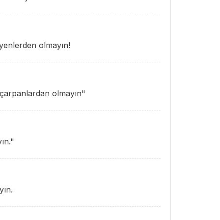
iyenlerden olmayın!
 çarpanlardan olmayın"
ın."
yın.