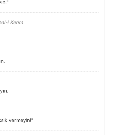
ın."
al-i Kerim
ın.
yın.
ksik vermeyin!"