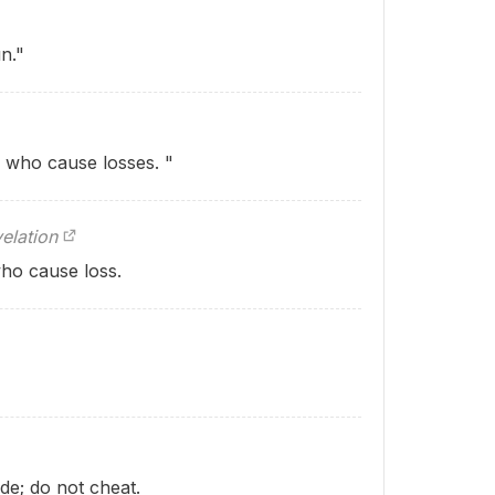
n."
e who cause losses. "
elation
who cause loss.
de; do not cheat.