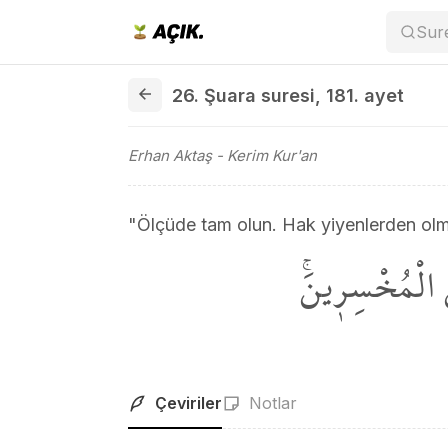
Sur
26. Şuara suresi 181. ayet
26. Şuara suresi
,
181. ayet
Erhan Aktaş
- Kerim Kur'an
"Ölçüde tam olun. Hak yiyenlerden olm
َ الْمُخْسِر۪ينَۚ
Çeviriler
Notlar