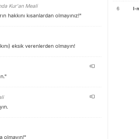
ında Kur'an Meali
6
l-
arın hakkını kısanlardan olmayınız!"
kını) eksik verenlerden olmayın!
n."
li
yın.
a olmayın!"