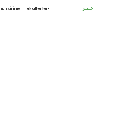
خسر
muhsirine
eksiltenler-