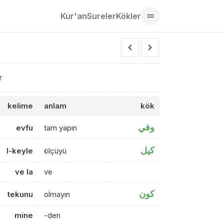
Kur'an
Sureler
Kökler
r
kelime
anlam
kök
وفي
evfu
tam yapın
كيل
l-keyle
ölçüyü
ve la
ve
كون
tekunu
olmayın
mine
-den