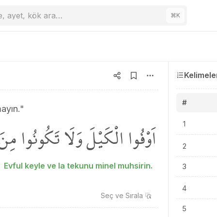
e, ayet, kök ara…
⌘
K
Kelimele
#
ayın."
اَوْفُوا الْكَيْلَ وَلَا تَكُونُوا مِن
1
2
Evful keyle ve la tekunu minel muhsirin.
3
4
Seç ve
Sırala
5