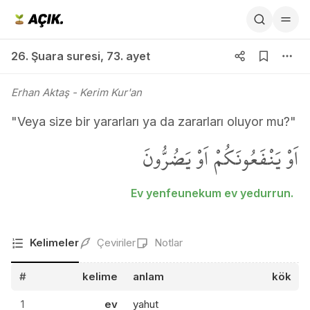
26. Şuara suresi 73. ayet
26. Şuara suresi
,
73. ayet
Erhan Aktaş
- Kerim Kur'an
"Veya size bir yararları ya da zararları oluyor mu?"
اَوْ يَنْفَعُونَكُمْ اَوْ يَضُرُّونَ
Ev yenfeunekum ev yedurrun.
Kelimeler
Çeviriler
Notlar
#
kelime
anlam
kök
1
ev
yahut