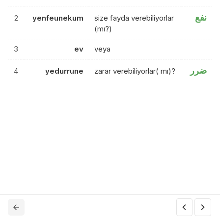
نفع
2
yenfeunekum
size fayda verebiliyorlar
(mı?)
3
ev
veya
ضرر
4
yedurrune
zarar verebiliyorlar( mı)?