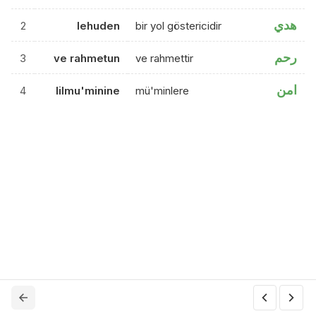
هدي
2
lehuden
bir yol göstericidir
رحم
3
ve rahmetun
ve rahmettir
امن
4
lilmu'minine
mü'minlere