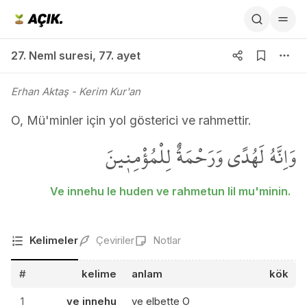
27. Neml suresi 77. ayet
27. Neml suresi
,
77. ayet
Erhan Aktaş
- Kerim Kur'an
O, Mü'minler için yol gösterici ve rahmettir.
وَاِنَّهُ لَهُدًى وَرَحْمَةٌ لِلْمُؤْمِن۪ينَ
Ve innehu le huden ve rahmetun lil mu'minin.
Kelimeler
Çeviriler
Notlar
#
kelime
anlam
kök
1
ve innehu
ve elbette O