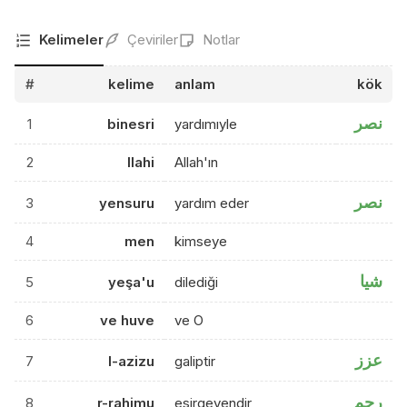
Kelimeler
Çeviriler
Notlar
#
kelime
anlam
kök
نصر
1
binesri
yardımıyle
2
llahi
Allah'ın
نصر
3
yensuru
yardım eder
4
men
kimseye
شيا
5
yeşa'u
dilediği
6
ve huve
ve O
عزز
7
l-azizu
galiptir
رحم
8
r-rahimu
esirgeyendir