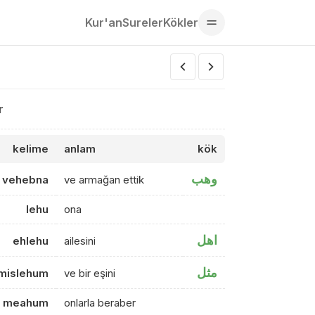
Kur'an
Sureler
Kökler
r
kelime
anlam
kök
وهب
 vehebna
ve armağan ettik
lehu
ona
اهل
ehlehu
ailesini
مثل
mislehum
ve bir eşini
meahum
onlarla beraber