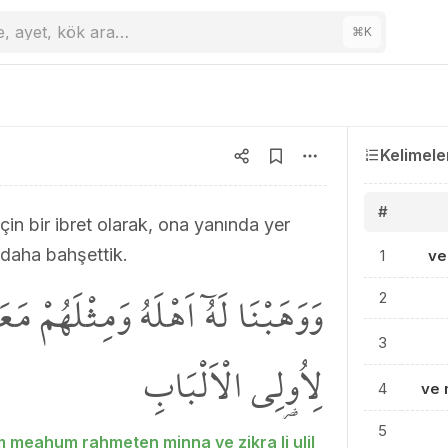
e, ayet, kök ara…
⌘
K
Kelimele
#
için bir ibret olarak, ona yanında yer
ı daha bahşettik.
1
ve
وَوَهَبْنَا لَهُٓ اَهْلَهُ وَمِثْلَهُمْ م
2
3
لِاُو۬لِي الْاَلْبَابِ
4
ve 
5
 meahum rahmeten minna ve zikra li ulil