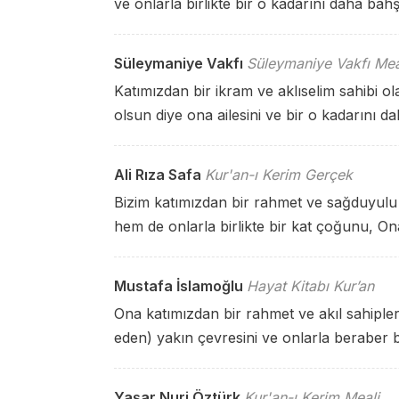
ve onlarla birlikte bir o kadarını daha bahş
Süleymaniye Vakfı
Süleymaniye Vakfı Mea
Katımızdan bir ikram ve aklıselim sahibi ol
olsun diye ona ailesini ve bir o kadarını d
Ali Rıza Safa
Kur'an-ı Kerim Gerçek
Bizim katımızdan bir rahmet ve sağduyulu ol
hem de onlarla birlikte bir kat çoğunu, On
Mustafa İslamoğlu
Hayat Kitabı Kur’an
Ona katımızdan bir rahmet ve akıl sahipleri
eden) yakın çevresini ve onlarla beraber bi
Yaşar Nuri Öztürk
Kur'an-ı Kerim Meali