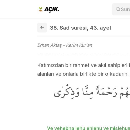
Sur
38. Sad suresi 43. ayet
38. Sad suresi
,
43. ayet
Erhan Aktaş
- Kerim Kur'an
Katımızdan bir rahmet ve akıl sahipleri 
alanları ve onlarla birlikte bir o kadarın
َعَهُمْ رَحْمَةً مِنَّا وَذِكْرٰى
Ve vehebna lehu ehlehu ve mislehum