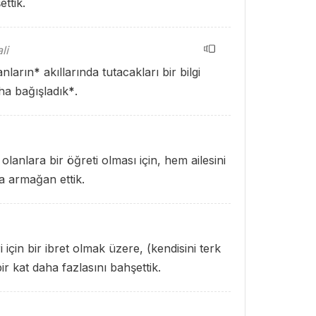
ettik.
li
anların
*
akıllarında tutacakları bir bilgi
aha bağışladık
*
.
anlara bir öğreti olması için, hem ailesini
a armağan ettik.
 için bir ibret olmak üzere, (kendisini terk
r kat daha fazlasını bahşettik.