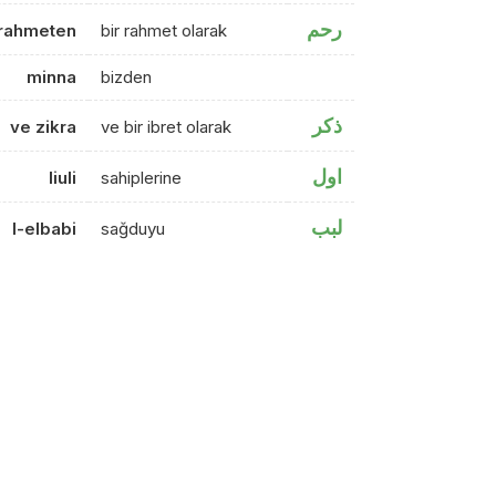
رحم
rahmeten
bir rahmet olarak
minna
bizden
ذكر
ve zikra
ve bir ibret olarak
اول
liuli
sahiplerine
لبب
l-elbabi
sağduyu