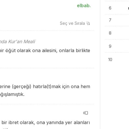
elbab.
6
7
Seç ve
Sırala
8
ında Kur'an Meali
9
r öğüt olarak ona ailesini, onlarla birlikte
10
erine (gerçeği) hatırla(t)mak için ona hem
ağışlamıştık.
 bir ibret olarak, ona yanında yer alanları