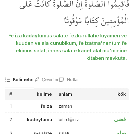
فَاَق۪يمُوا الصَّلٰوةَۚ اِنَّ الصَّلٰوةَ كَانَتْ عَلَى
الْمُؤْمِن۪ينَ كِتَاباً مَوْقُوتاً
Fe iza kadaytumus salate fezkurullahe kıyamen ve
kuuden ve ala cunubikum, fe izatma'nentum fe
ekimus salat, innes salate kanet alal mu'minine
kitaben mevkuta.
Kelimeler
Çeviriler
Notlar
#
kelime
anlam
kök
1
feiza
zaman
قضي
2
kadeytumu
bitirdiğiniz
صلو
3
s-salate
salatı