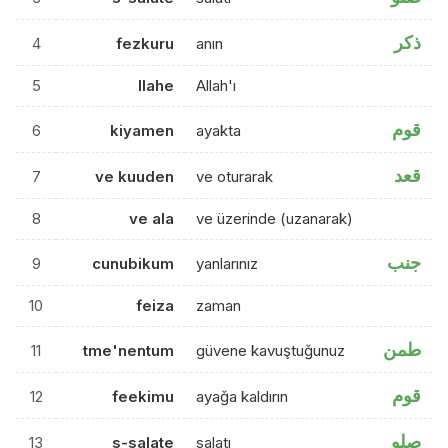
ذكر
4
fezkuru
anın
5
llahe
Allah'ı
قوم
6
kiyamen
ayakta
قعد
7
ve kuuden
ve oturarak
8
ve ala
ve üzerinde (uzanarak)
جنب
9
cunubikum
yanlarınız
10
feiza
zaman
طمن
11
tme'nentum
güvene kavuştuğunuz
قوم
12
feekimu
ayağa kaldırın
صلو
13
s-salate
salatı