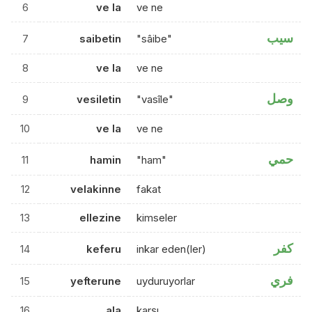
6
ve la
ve ne
سيب
7
saibetin
"sâibe"
8
ve la
ve ne
وصل
9
vesiletin
"vasîle"
10
ve la
ve ne
حمي
11
hamin
"ham"
12
velakinne
fakat
13
ellezine
kimseler
كفر
14
keferu
inkar eden(ler)
فري
15
yefterune
uyduruyorlar
16
ala
karşı