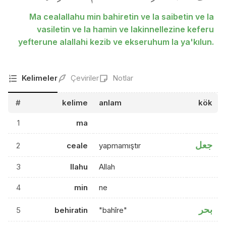
Ma cealallahu min bahiretin ve la saibetin ve la
vasiletin ve la hamin ve lakinnellezine keferu
yefterune alallahi kezib ve ekseruhum la ya'kılun.
Kelimeler
Çeviriler
Notlar
#
kelime
anlam
kök
1
ma
جعل
2
ceale
yapmamıştır
3
llahu
Allah
4
min
ne
بحر
5
behiratin
"bahîre"