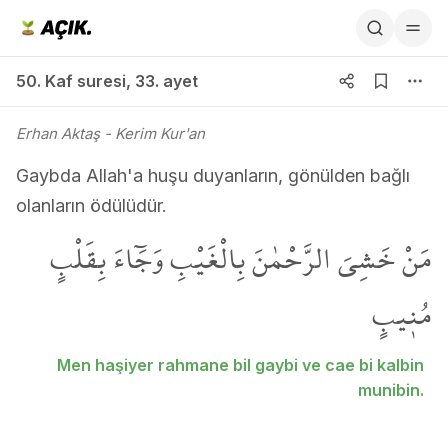
50. Kaf suresi 33. ayet
50. Kaf suresi
,
33. ayet
Erhan Aktaş
- Kerim Kur'an
Gaybda Allah'a huşu duyanların, gönülden bağlı
olanların ödülüdür.
مَنْ خَشِيَ الرَّحْمٰنَ بِالْغَيْبِ وَجَٓاءَ بِقَلْبٍ
مُن۪يبٍ
Men haşiyer rahmane bil gaybi ve cae bi kalbin
munibin.