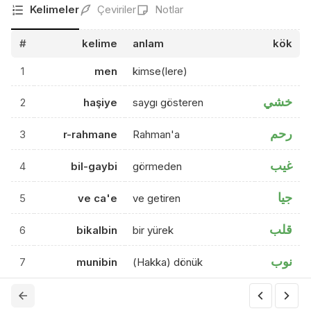
Kelimeler
Çeviriler
Notlar
#
kelime
anlam
kök
1
men
kimse(lere)
خشي
2
haşiye
saygı gösteren
رحم
3
r-rahmane
Rahman'a
غيب
4
bil-gaybi
görmeden
جيا
5
ve ca'e
ve getiren
قلب
6
bikalbin
bir yürek
نوب
7
munibin
(Hakka) dönük