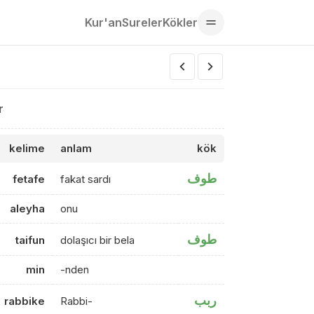
Kur'an
Sureler
Kökler
r
kelime
anlam
kök
طوف
fetafe
fakat sardı
aleyha
onu
طوف
taifun
dolaşıcı bir bela
min
-nden
ربب
rabbike
Rabbi-