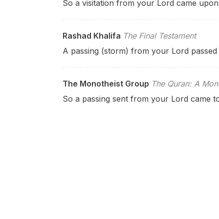
So a visitation from your Lord came upon i
Rashad Khalifa
The Final Testament
A passing (storm) from your Lord passed b
The Monotheist Group
The Quran: A Mono
So a passing sent from your Lord came to 