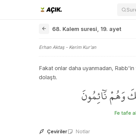
Sur
68. Kalem suresi 19. ayet
68. Kalem suresi
,
19. ayet
Erhan Aktaş
- Kerim Kur'an
Fakat onlar daha uyanmadan, Rabb'in t
dolaştı.
َ وَهُمْ نَٓائِمُونَ
Fe tafe 
Çeviriler
Notlar