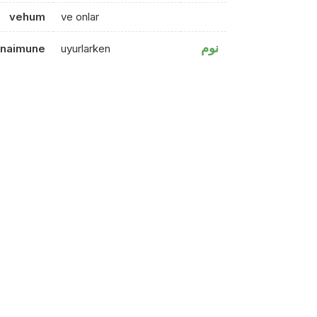
vehum
ve onlar
نوم
naimune
uyurlarken