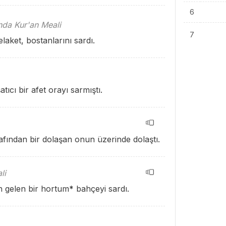
6
ında Kur'an Meali
7
aket, bostanlarını sardı.
cı bir afet orayı sarmıştı.
fından bir dolaşan onun üzerinde dolaştı.
li
 gelen bir hortum
*
bahçeyi sardı.