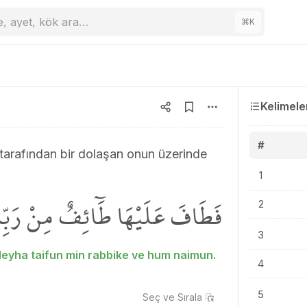
e, ayet, kök ara…
⌘
K
Kelimele
#
arafından bir dolaşan onun üzerinde
1
فَطَافَ عَلَيْهَا طَٓائِفٌ مِنْ رَبِّك
2
3
aleyha taifun min rabbike ve hum naimun.
4
5
Seç ve
Sırala