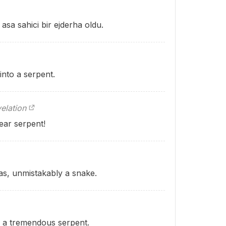
asa sahici bir ejderha oldu.
into a serpent.
elation
lear serpent!
as, unmistakably a snake.
to a tremendous serpent.