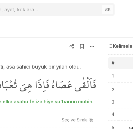
e, ayet, kök ara…
⌘
K
Kelimele
#
ı, asa sahici büyük bir yılan oldu.
فَاَلْقٰى عَصَاهُ فَاِذَا هِيَ ثُعْبَان
1
2
e elka asahu fe iza hiye su'banun mubin.
3
4
Seç ve
Sırala
5
s