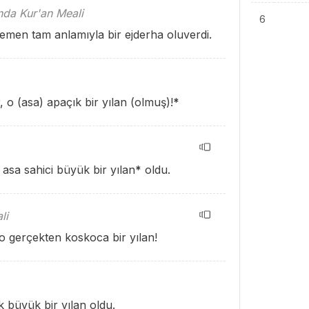
ında Kur'an Meali
6
emen tam anlamıyla bir ejderha oluverdi.
, o (asa) apaçık bir yılan (olmuş)!
*
asa sahici büyük bir yılan
*
oldu.
li
 o gerçekten koskoca bir yılan!
 büyük bir yılan oldu.