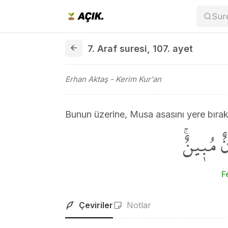
Sur
7. Araf suresi 107. ayet
7. Araf suresi
,
107. ayet
Erhan Aktaş
- Kerim Kur'an
Bunun üzerine, Musa asasını yere bırakt
ٌ مُب۪ينٌۚ
F
Çeviriler
Notlar