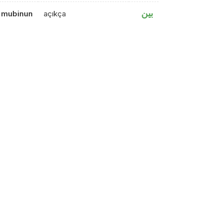
بين
mubinun
açıkça