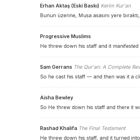
Erhan Aktaş (Eski Baskı)
Kerim Kur'an
Bunun üzerine, Musa asasını yere bıraktı, 
Progressive Muslims
He threw down his staff and it manifested 
Sam Gerrans
The Qur'an: A Complete Rev
So he cast his staff — and then was it a c
Aisha Bewley
So He threw down his staff and there it w
Rashad Khalifa
The Final Testament
He threw down his staff, and it turned in