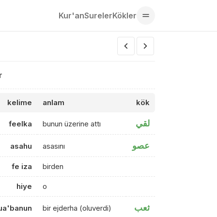
Kur'an
Sureler
Kökler
r
kelime
anlam
kök
لقي
feelka
bunun üzerine attı
عصو
asahu
asasını
fe iza
birden
hiye
o
ثعب
ua'banun
bir ejderha (oluverdi)