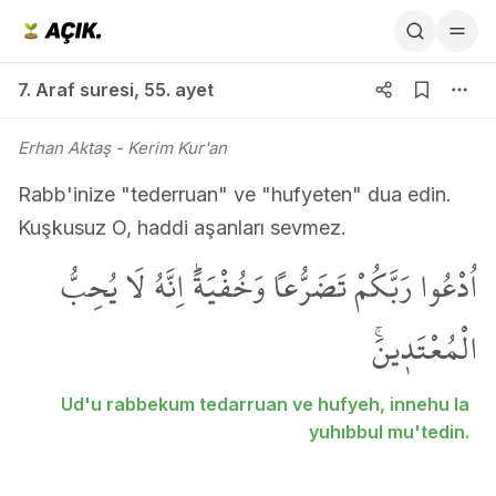
7. Araf suresi 55. ayet
7. Araf suresi
,
55. ayet
Erhan Aktaş
- Kerim Kur'an
Rabb'inize "tederruan" ve "hufyeten" dua edin.
Kuşkusuz O, haddi aşanları sevmez.
اُدْعُوا رَبَّكُمْ تَضَرُّعاً وَخُفْيَةًۜ اِنَّهُ لَا يُحِبُّ
الْمُعْتَد۪ينَۚ
Ud'u rabbekum tedarruan ve hufyeh, innehu la
yuhıbbul mu'tedin.