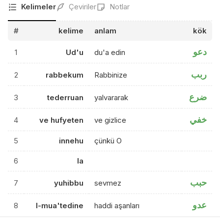
Kelimeler
Çeviriler
Notlar
#
kelime
anlam
kök
دعو
1
Ud'u
du'a edin
ربب
2
rabbekum
Rabbinize
ضرع
3
tederruan
yalvararak
خفي
4
ve hufyeten
ve gizlice
5
innehu
çünkü O
6
la
حبب
7
yuhibbu
sevmez
عدو
8
l-mua'tedine
haddi aşanları