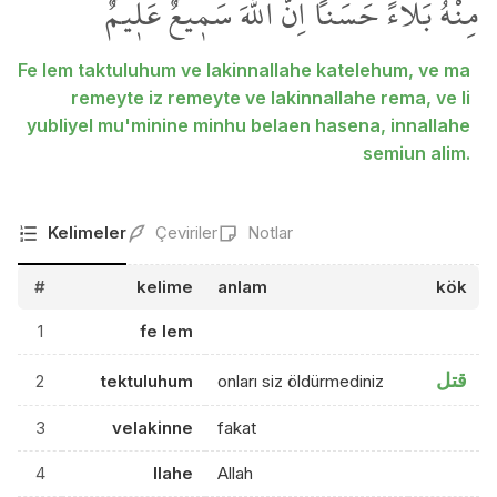
مِنْهُ بَلَٓاءً حَسَناًۜ اِنَّ اللّٰهَ سَم۪يعٌ عَل۪يمٌ
Fe lem taktuluhum ve lakinnallahe katelehum, ve ma
remeyte iz remeyte ve lakinnallahe rema, ve li
yubliyel mu'minine minhu belaen hasena, innallahe
semiun alim.
Kelimeler
Çeviriler
Notlar
#
kelime
anlam
kök
1
fe lem
قتل
2
tektuluhum
onları siz öldürmediniz
3
velakinne
fakat
4
llahe
Allah