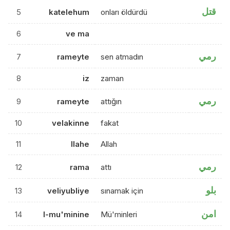
قتل
5
katelehum
onları öldürdü
6
ve ma
رمي
7
rameyte
sen atmadın
8
iz
zaman
رمي
9
rameyte
attığın
10
velakinne
fakat
11
llahe
Allah
رمي
12
rama
attı
بلو
13
veliyubliye
sınamak için
امن
14
l-mu'minine
Mü'minleri